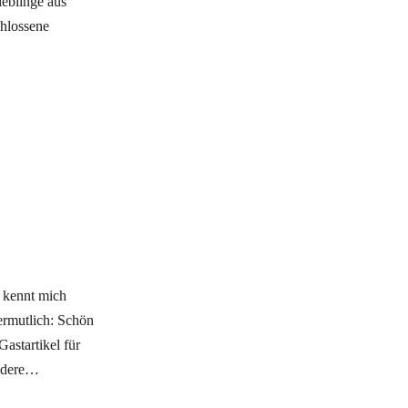
ieblinge aus
hlossene
 kennt mich
vermutlich: Schön
astartikel für
andere…