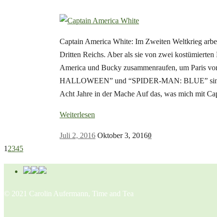
Captain America White: Im Zweiten Weltkrieg arbe
Dritten Reichs. Aber als sie von zwei kostümierten 
America und Bucky zusammenraufen, um Paris v
HALLOWEEN” und “SPIDER-MAN: BLUE” sind zurü
Acht Jahre in der Mache Auf das, was mich mit C
Weiterlesen
Juli 2, 2016
Oktober 3, 2016
0
1
2
3
4
5
© 2021 Carolin Aufermann, Time and Tea