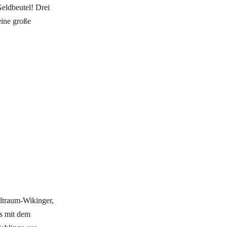
eldbeutel! Drei
eine große
ltraum-Wikinger,
es mit dem