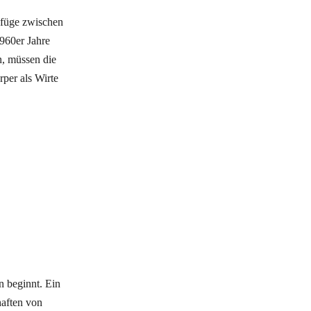
efüge zwischen
960er Jahre
n, müssen die
per als Wirte
n beginnt. Ein
haften von