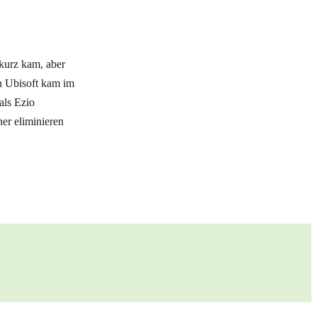
 kurz kam, aber
on Ubisoft kam im
als Ezio
er eliminieren