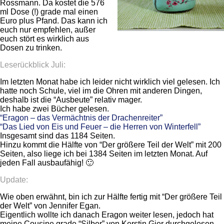
Rossmann. Da kostet die 576
ml Dose (!) grade mal einen
Euro plus Pfand. Das kann ich
euch nur empfehlen, außer
euch stört es wirklich aus
Dosen zu trinken.
Leserückblick Juli:
Im letzten Monat habe ich leider nicht wirklich viel gelesen. Ich
hatte noch Schule, viel im die Ohren mit anderen Dingen,
deshalb ist die “Ausbeute” relativ mager.
Ich habe zwei Bücher gelesen.
“Eragon – das Vermächtnis der Drachenreiter”
“Das Lied von Eis und Feuer – die Herren von Winterfell”
Insgesamt sind das 1184 Seiten.
Hinzu kommt die Hälfte von “Der größere Teil der Welt” mit 200
Seiten, also liege ich bei 1384 Seiten im letzten Monat. Auf
jeden Fall ausbaufähig! 🙂
Update:
Wie oben erwähnt, bin ich zur Hälfte fertig mit “Der größere Teil
der Welt” von Jennifer Egan.
Eigentlich wollte ich danach Eragon weiter lesen, jedoch hat
meine Cousine grade “Silber” von Kerstin Gier durchgelesen