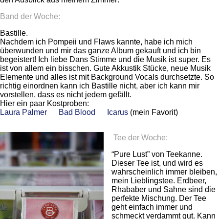
Band der Woche:
Bastille.
Nachdem ich Pompeii und Flaws kannte, habe ich mich
überwunden und mir das ganze Album gekauft und ich bin
begeistert! Ich liebe Dans Stimme und die Musik ist super. Es
ist von allem ein bisschen. Gute Akkustik Stücke, neue Musik
Elemente und alles ist mit Background Vocals durchsetzte. So
richtig einordnen kann ich Bastille nicht, aber ich kann mir
vorstellen, dass es nicht jedem gefällt.
Hier ein paar Kostproben:
Laura Palmer
Bad Blood
Icarus
(mein Favorit)
Tee der Woche:
“Pure Lust” von Teekanne.
Dieser Tee ist, und wird es
wahrscheinlich immer bleiben,
mein Lieblingstee. Erdbeer,
Rhababer und Sahne sind die
perfekte Mischung. Der Tee
geht einfach immer und
schmeckt verdammt gut. Kann