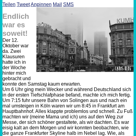
Teilen
Tweet
Anpinnen
Mail
SMS
Endlich
war es
soweit!
Der 12.
Oktober war
da. Zwei
Klausuren
hatte ich in
der Woche
hinter mich
gebracht und
konnte den Samstag kaum erwarten.
Um 6 Uhr ging mein Wecker und während Deutschland sich
in der ersten Tiefschlafphase befand, machte ich mich fertig.
Um 7:15 fuhr unsere Bahn von Solingen aus und nach ein
mal umsteigen in Köln waren wir um 8:45 in Frankfurt am
Hauptbahnhof. Alles klappte problemlos und schnell. Zu Fuß
machten wir (meine Mama und ich) uns auf den Weg zur
Messe, der sich schöner gestaltete, als wir dachten. Es war
eisig kalt an dem Morgen und wir konnten beobachten, wie
die ganze Frankfurter Skyline halb im Nebel lag. Wie, als