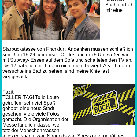
Buch und ich
mir eine
Starbuckstasse von Frankfurt. Andenken müssen schließlich
sein. Um 18:29 fuhr unser ICE los und um 9 Uhr saßen wir
mit Subway- Essen auf dem Sofa und schalteten den TV an.
Bis 12 habe ich mich dann nicht mehr bewegt. Als ich dann
versuchte ins Bad zu sehen, sind meine Knie fast
weggesackt.
Fazit:
TOLLER TAG! Tolle Leute
getroffen, sehr viel Spaß
gehabt, eine neue Stadt
gesehen, viele viele Fotos
gemacht. Die Organisation der
Messe fand ich klasse, weil
totz der Menschenmassen
alles entspannt war. Nirgends war Stress oder unnötiges