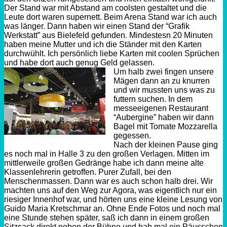
Der Stand war mit Abstand am coolsten gestaltet und die
Leute dort waren supernett. Beim Arena Stand war ich auch
was länger. Dann haben wir einen Stand der “Grafik
Werkstatt” aus Bielefeld gefunden. Mindestesn 20 Minuten
haben meine Mutter und ich die Ständer mit den Karten
durchwühlt. Ich persönlich liebe Karten mit coolen Sprüchen
und habe dort auch genug Geld gelassen.
Um halb zwei fingen unsere
Mägen dann an zu knurren
und wir mussten uns was zu
futtern suchen. In dem
messeeigenen Restaurant
“Aubergine” haben wir dann
Bagel mit Tomate Mozzarella
gegessen.
Nach der kleinen Pause ging
es noch mal in Halle 3 zu den großen Verlagen. Mitten im
mittlerweile großen Gedränge habe ich dann meine alte
Klassenlehrerin getroffen. Purer Zufall, bei den
Menschenmassen. Dann war es auch schon halb drei. Wir
machten uns auf den Weg zur Agora, was eigentlich nur ein
riesiger Innenhof war, und hörten uns eine kleine Lesung von
Guido Maria Kretschmar an. Ohne Ende Fotos und noch mal
eine Stunde stehen später, saß ich dann in einem großen
Sitzsack direkt neben der Bühne und hab mal ein Päusschen