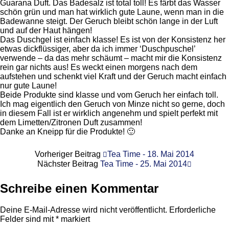
Guarana Duft. Das Badesalz ist total toll! Es färbt das Wasser
schön grün und man hat wirklich gute Laune, wenn man in die
Badewanne steigt. Der Geruch bleibt schön lange in der Luft
und auf der Haut hängen!
Das Duschgel ist einfach klasse! Es ist von der Konsistenz her
etwas dickflüssiger, aber da ich immer ‘Duschpuschel’
verwende – da das mehr schäumt – macht mir die Konsistenz
rein gar nichts aus! Es weckt einen morgens nach dem
aufstehen und schenkt viel Kraft und der Geruch macht einfach
nur gute Laune!
Beide Produkte sind klasse und vom Geruch her einfach toll.
Ich mag eigentlich den Geruch von Minze nicht so gerne, doch
in diesem Fall ist er wirklich angenehm und spielt perfekt mit
dem Limetten/Zitronen Duft zusammen!
Danke an Kneipp für die Produkte! 🙂
Vorheriger Beitrag
Tea Time - 18. Mai 2014
Nächster Beitrag
Tea Time - 25. Mai 2014
Schreibe einen Kommentar
Deine E-Mail-Adresse wird nicht veröffentlicht.
Erforderliche
Felder sind mit
*
markiert