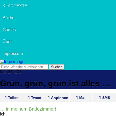
KLARTEXTE
Bücher
Games
Über
Impressum
Mai 24, 2014
Grün, grün, grün ist alles …
Teilen
Tweet
Anpinnen
Mail
SMS
… in meinem Badezimmer!
Ich