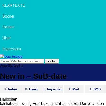
KLARTEXTE
Bücher
Games
Über
Impressum
Juni 20, 2014
New in – SuB-date
Teilen
Tweet
Anpinnen
Mail
SMS
Hallöchen!
Ich habe ein wenig Post bekommen! Ein dickes Danke an den