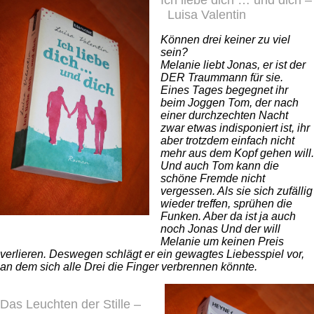
Ich liebe dich … und dich –
Luisa Valentin
Können drei keiner zu viel
sein?
Melanie liebt Jonas, er ist der
DER Traummann für sie.
Eines Tages begegnet ihr
beim Joggen Tom, der nach
einer durchzechten Nacht
zwar etwas indisponiert ist, ihr
aber trotzdem einfach nicht
mehr aus dem Kopf gehen will.
Und auch Tom kann die
schöne Fremde nicht
vergessen. Als sie sich zufällig
wieder treffen, sprühen die
Funken. Aber da ist ja auch
noch Jonas Und der will
Melanie um keinen Preis
verlieren. Deswegen schlägt er ein gewagtes Liebesspiel vor,
an dem sich alle Drei die Finger verbrennen könnte.
Das Leuchten der Stille –