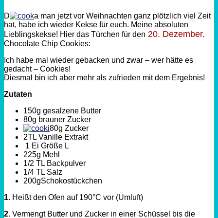
D
a man jetzt vor Weihnachten ganz plötzlich viel Zeit
hat, habe ich wieder Kekse für euch. Meine absoluten
20. Dezember.
Lieblingskekse! Hier das Türchen für den
Chocolate Chip Cookies:
Ich habe mal wieder gebacken und zwar – wer hätte es
gedacht – Cookies!
Diesmal bin ich aber mehr als zufrieden mit dem Ergebnis!
Zutaten
150g gesalzene Butter
80g brauner Zucker
80g Zucker
2TL Vanille Extrakt
1 Ei Größe L
225g Mehl
1/2 TL Backpulver
1/4 TL Salz
200gSchokostückchen
1.
Heißt den Ofen auf 190°C vor (Umluft)
2.
Vermengt Butter und Zucker in einer Schüssel bis die