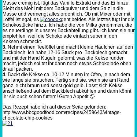
Masse cremig ist, fügt das Vanille Extrakt und das Ei hinzu.
Siebt das Mehl mit dem Backpulver und dem Salz in die
Masse und vermengt alles ordentlich. Ob mit Mixer oder mit
Löffel ist egal, es
geht beides. Als letztes fügt ihr die
Schokostücke hinzu. Ich habe die von Milka genommen, die
es neuerdings in unserer Backabteilung gibt. Ich kann sie nur
empfehlen, weil die Schokolade einfach super in den
Keksen schmeckt.
3.
Nehmt einen Teelöffel und macht kleine Häufchen auf den
Backblech. Ich habe 12-16 Stück pro Backblech gemacht
und mit der Hand Kugeln geformt, was die Kekse runder
macht, jedoch solltet ihr dann noch etwas Schokolade oben
dr auf packen.
4
. Backt die Kekse ca. 10-12 Minuten im Ofen, je nach dem
wie lange sie brauchen. Fertig sind sie, wenn sie am Rand
ganz leicht braun und sonst gold gelb. Lasst sich Kekse
anschließend auf dem Backblech abkühlen und dann könnt
ihr sie auch schon futtern! Guten Appetit 🙂
Das Rezept habe ich auf dieser Seite gefunden:
http://www.bbcgoodfood.com/recipes/2459643/vintage-
chocolate-chip-cookies