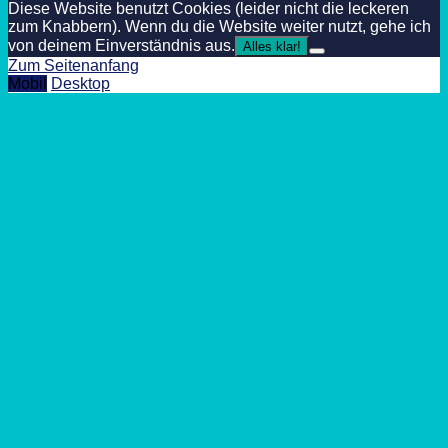
Diese Website benutzt Cookies (leider nicht die leckeren
zum Knabbern). Wenn du die Website weiter nutzt, gehe ich
von deinem Einverständnis aus.
Alles klar!
Zum Seitenanfang
Mobil
Desktop