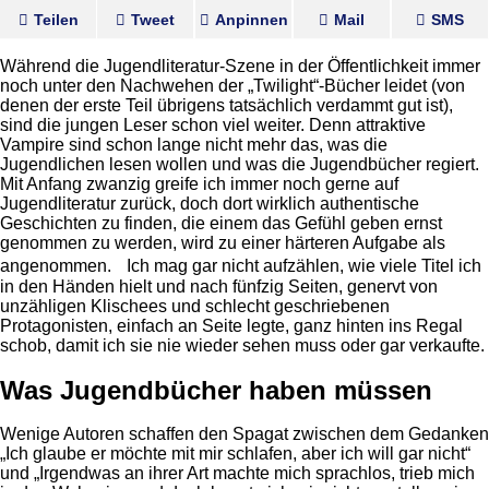
Teilen
Tweet
Anpinnen
Mail
SMS
Während die Jugendliteratur-Szene in der Öffentlichkeit immer
noch unter den Nachwehen der „Twilight“-Bücher leidet (von
denen der erste Teil übrigens tatsächlich verdammt gut ist),
sind die jungen Leser schon viel weiter. Denn attraktive
Vampire sind schon lange nicht mehr das, was die
Jugendlichen lesen wollen und was die Jugendbücher regiert.
Mit Anfang zwanzig greife ich immer noch gerne auf
Jugendliteratur zurück, doch dort wirklich
authentische
Geschichten zu finden, die einem das Gefühl geben ernst
genommen zu werden, wird zu einer härteren Aufgabe als
angenommen. Ich mag gar nicht aufzählen, wie viele Titel ich
in den Händen hielt und nach fünfzig Seiten, genervt von
unzähligen Klischees und schlecht geschriebenen
Protagonisten, einfach an Seite legte, ganz hinten ins Regal
schob, damit ich sie nie wieder sehen muss oder gar verkaufte.
Was Jugendbücher haben müssen
Wenige Autoren schaffen den Spagat zwischen dem Gedanken
„Ich glaube er möchte mit mir schlafen, aber ich will gar nicht“
und „Irgendwas an ihrer Art machte mich sprachlos, trieb mich