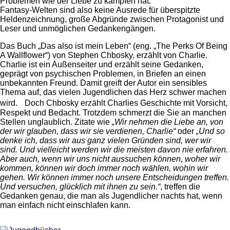
Problemen wie der Liebe zu kämpfen hat.
Fantasy-Welten sind also keine Ausrede für überspitzte
Heldenzeichnung, große Abgründe zwischen Protagonist und
Leser und unmöglichen Gedankengängen.
Das Buch „Das also ist mein Leben“ (eng. „The Perks Of Being
A Wallflower“) von Stephen Chbosky, erzählt von Charlie.
Charlie ist ein Außenseiter und erzählt seine Gedanken,
geprägt von psychischen Problemen, in Briefen an einen
unbekannten Freund. Damit greift der Autor ein sensibles
Thema auf, das vielen Jugendlichen das Herz schwer machen
wird. Doch Chbosky erzählt Charlies Geschichte mit Vorsicht,
Respekt und Bedacht. Trotzdem schmerzt die Sie an manchen
Stellen unglaublich. Zitate wie
„Wir nehmen die Liebe an, von
der wir glauben, dass wir sie verdienen, Charlie“
oder
„Und so
denke ich, dass wir aus ganz vielen Gründen sind, wer wir
sind. Und vielleicht werden wir die meisten davon nie erfahren.
Aber auch, wenn wir uns nicht aussuchen können, woher wir
kommen, können wir doch immer noch wählen, wohin wir
gehen. Wir können immer noch unsere Entscheidungen treffen.
Und versuchen, glücklich mit ihnen zu sein.“
, treffen die
Gedanken genau, die man als Jugendlicher nachts hat, wenn
man einfach nicht einschlafen kann.