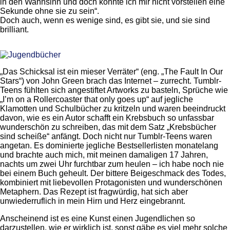
in den Wahnsinn und doch konnte ich mir nicht vorstellen eine
Sekunde ohne sie zu sein“.
Doch auch, wenn es wenige sind, es gibt sie, und sie sind
brilliant.
„Das Schicksal ist ein mieser Verräter“ (eng. „The Fault In Our
Stars“) von John Green brach das Internet – zurrecht. Tumblr-
Teens fühlten sich angestiftet Artworks zu basteln, Sprüche wie
„I’m on a Rollercoaster that only goes up“ auf jegliche
Klamotten und Schulbücher zu kritzeln und waren beeindruckt
davon, wie es ein Autor schafft ein Krebsbuch so unfassbar
wunderschön zu schreiben, das mit dem Satz „Krebsbücher
sind scheiße“ anfängt. Doch nicht nur Tumblr-Teens waren
angetan. Es dominierte jegliche Bestsellerlisten monatelang
und brachte auch mich, mit meinen damaligen 17 Jahren,
nachts um zwei Uhr furchtbar zum heulen – ich habe noch nie
bei einem Buch geheult. Der bittere Beigeschmack des Todes,
kombiniert mit liebevollen Protagonisten und wunderschönen
Metaphern. Das Rezept ist fragwürdig, hat sich aber
unwiederruflich in mein Hirn und Herz eingebrannt.
Anscheinend ist es eine Kunst einen Jugendlichen so
darzustellen, wie er wirklich ist, sonst gäbe es viel mehr solche