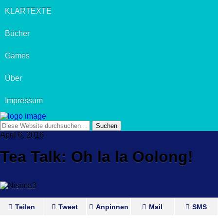
KLARTEXTE
Bücher
Games
Über
Impressum
April 6, 2016
Tea Talk: Oh la la Oolong!
Teilen
Tweet
Anpinnen
Mail
SMS