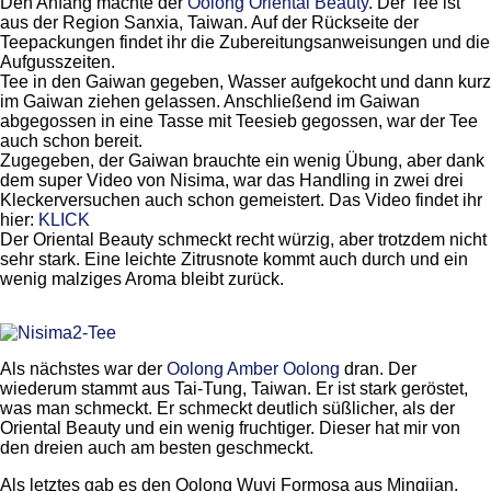
Den Anfang machte der
Oolong Oriental Beauty
. Der Tee ist
aus der Region Sanxia, Taiwan. Auf der Rückseite der
Teepackungen findet ihr die Zubereitungsanweisungen und die
Aufgusszeiten.
Tee in den Gaiwan gegeben, Wasser aufgekocht und dann kurz
im Gaiwan ziehen gelassen. Anschließend im Gaiwan
abgegossen in eine Tasse mit Teesieb gegossen, war der Tee
auch schon bereit.
Zugegeben, der Gaiwan brauchte ein wenig Übung, aber dank
dem super Video von Nisima, war das Handling in zwei drei
Kleckerversuchen auch schon gemeistert. Das Video findet ihr
hier:
KLICK
Der Oriental Beauty schmeckt recht würzig, aber trotzdem nicht
sehr stark. Eine leichte Zitrusnote kommt auch durch und ein
wenig malziges Aroma bleibt zurück.
Als nächstes war der
Oolong Amber Oolong
dran. Der
wiederum stammt aus Tai-Tung, Taiwan. Er ist stark geröstet,
was man schmeckt. Er schmeckt deutlich süßlicher, als der
Oriental Beauty und ein wenig fruchtiger. Dieser hat mir von
den dreien auch am besten geschmeckt.
Als letztes gab es den Oolong Wuyi Formosa aus Mingjian,