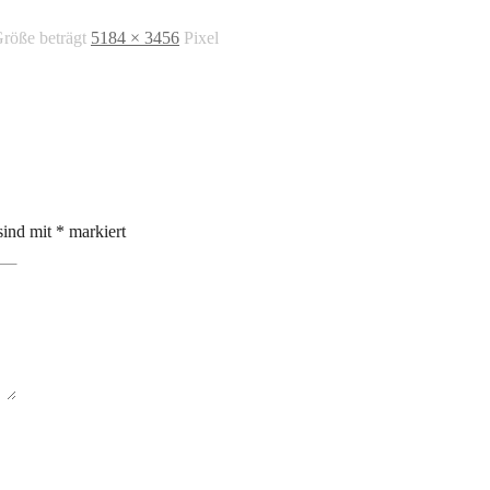
Größe beträgt
5184 × 3456
Pixel
sind mit
*
markiert