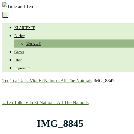
Zum
Inhalt
springen
Zum
KLARTEXTE
Inhalt
Bücher
springen
Von A – Z
Games
Über
Impressum
Start
Tee
Tea Talk- Vita Et Natura - All The Naturals
IMG_8845
« Tea Talk- Vita Et Natura – All The Naturals
IMG_8845