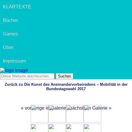
KLARTEXTE
Bücher
Games
Über
Impressum
Zurück zu Die Kunst des Aneinandervorbeiredens – Mobilität in der
Bundestagswahl 2017
« vorherige in Galerie
nächste in Galerie »