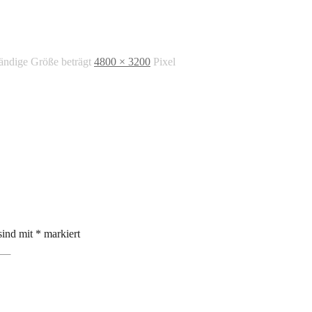
tändige Größe beträgt
4800 × 3200
Pixel
sind mit
*
markiert