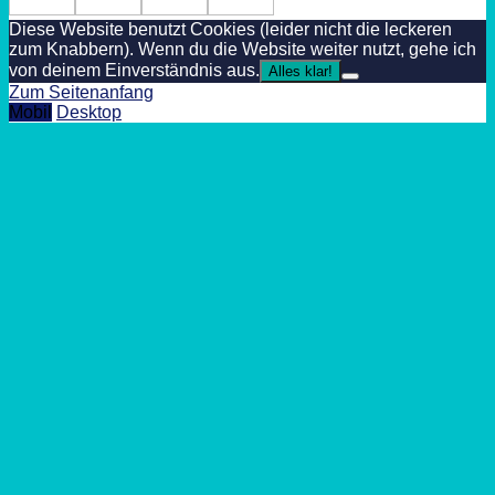
Diese Website benutzt Cookies (leider nicht die leckeren
zum Knabbern). Wenn du die Website weiter nutzt, gehe ich
von deinem Einverständnis aus.
Alles klar!
Zum Seitenanfang
Mobil
Desktop