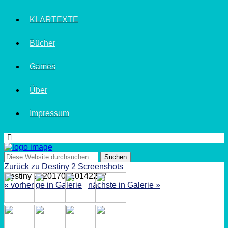
KLARTEXTE
Bücher
Games
Über
Impressum
Zurück zu Destiny 2 Screenshots
Destiny 2_20170910142227
« vorherige in Galerie
nächste in Galerie »