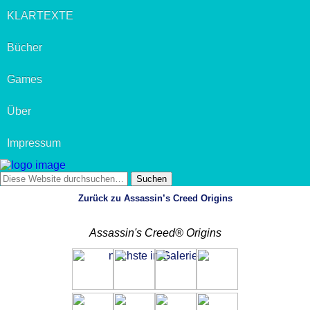
KLARTEXTE
Bücher
Games
Über
Impressum
Zurück zu Assassin’s Creed Origins
Assassin's Creed® Origins
nächste in Galerie »