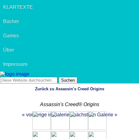
KLARTEXTE
Bücher
Games
Über
Impressum
Zurück zu Assassin’s Creed Origins
Assassin's Creed® Origins
« vorherige in Galerie
nächste in Galerie »