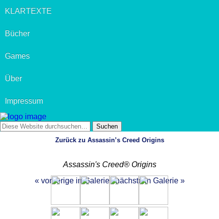
KLARTEXTE
Bücher
Games
Über
Impressum
Zurück zu Assassin’s Creed Origins
Assassin's Creed® Origins
« vorherige in Galerie
nächste in Galerie »