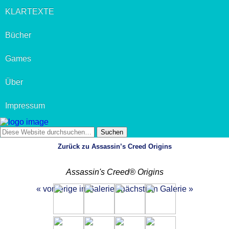
KLARTEXTE
Bücher
Games
Über
Impressum
Zurück zu Assassin’s Creed Origins
Assassin's Creed® Origins
« vorherige in Galerie
nächste in Galerie »