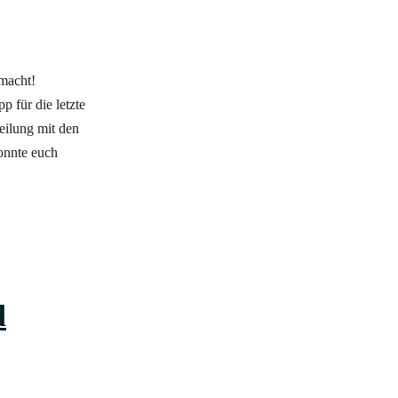
t, gemacht!
 für die letzte
teilung mit den
konnte euch
d