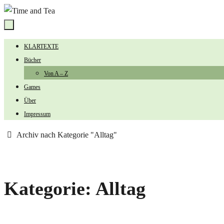
Zum
Inhalt
springen
Zum
KLARTEXTE
Inhalt
Bücher
springen
Von A – Z
Games
Über
Impressum
Start
Archiv nach Kategorie "Alltag"
Kategorie:
Alltag