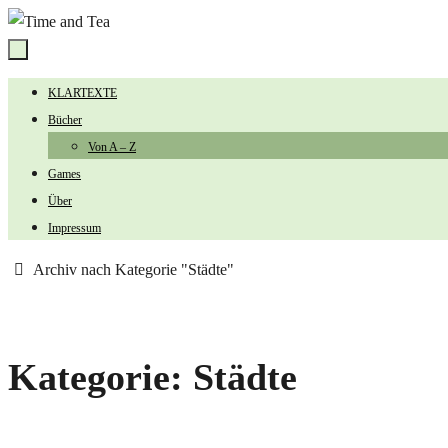
Zum
Inhalt
springen
Zum
KLARTEXTE
Inhalt
Bücher
springen
Von A – Z
Games
Über
Impressum
Start
Archiv nach Kategorie "Städte"
Kategorie:
Städte