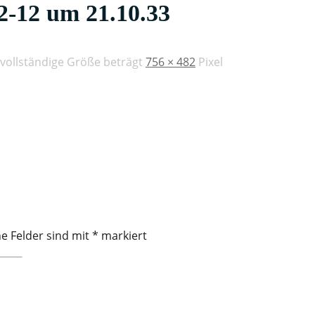
2-12 um 21.10.33
 vollständige Größe beträgt
756 × 482
Pixel
he Felder sind mit
*
markiert