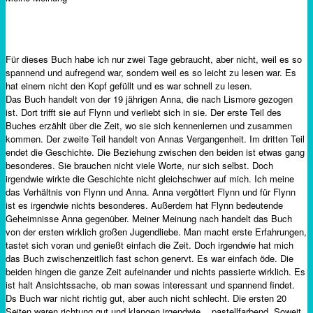
Für dieses Buch habe ich nur zwei Tage gebraucht, aber nicht, weil es so
spannend und aufregend war, sondern weil es so leicht zu lesen war. Es
hat einem nicht den Kopf gefüllt und es war schnell zu lesen.
Das Buch handelt von der 19 jährigen Anna, die nach Lismore gezogen
ist. Dort trifft sie auf Flynn und verliebt sich in sie. Der erste Teil des
Buches erzählt über die Zeit, wo sie sich kennenlernen und zusammen
kommen. Der zweite Teil handelt von Annas Vergangenheit. Im dritten Teil
endet die Geschichte. Die Beziehung zwischen den beiden ist etwas gang
besonderes. Sie brauchen nicht viele Worte, nur sich selbst. Doch
irgendwie wirkte die Geschichte nicht gleichschwer auf mich. Ich meine
das Verhältnis von Flynn und Anna. Anna vergöttert Flynn und für Flynn
ist es irgendwie nichts besonderes. Außerdem hat Flynn bedeutende
Geheimnisse Anna gegenüber. Meiner Meinung nach handelt das Buch
von der ersten wirklich großen Jugendliebe. Man macht erste Erfahrungen,
tastet sich voran und genießt einfach die Zeit. Doch irgendwie hat mich
das Buch zwischenzeitlich fast schon genervt. Es war einfach öde. Die
beiden hingen die ganze Zeit aufeinander und nichts passierte wirklich. Es
ist halt Ansichtssache, ob man sowas interessant und spannend findet.
Ds Buch war nicht richtig gut, aber auch nicht schlecht. Die ersten 20
Seiten waren richtung gut und klangen irgendwie .. pastellfarbend. Soweit