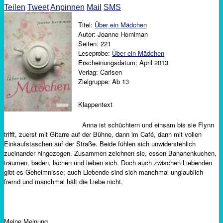
Teilen
Tweet
Anpinnen
Mail
SMS
Titel:
Über ein Mädchen
Autor: Joanne Horniman
Seiten: 221
Leseprobe:
Über ein Mädchen
Erscheinungsdatum: April 2013
Verlag: Carlsen
Zielgruppe: Ab 13
Klappentext
Anna ist schüchtern und einsam bis sie Flynn
trifft, zuerst mit Gitarre auf der Bühne, dann im Café, dann mit vollen
Einkaufstaschen auf der Straße. Beide fühlen sich unwiderstehlich
zueinander hingezogen. Zusammen zeichnen sie, essen Bananenkuchen,
träumen, baden, lachen und lieben sich. Doch auch zwischen Liebenden
gibt es Geheimnisse; auch Liebende sind sich manchmal unglaublich
fremd und manchmal hält die Liebe nicht.
Meine Meinung