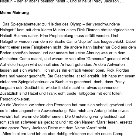
Neptun – den er aber Poseidon nennt -, und er heißt Percy Jackson …
Meine Meinung
Das Spiegelabenteuer zu “Helden des Olymp – der verschwundene
Halbgott” kam mit dem klaren Muster eines Rick Riordan römisch/griechisch
Halbott Buches daher. Eine Prophezeiung muss erfüllt werden. Drei
Halbgötter werden von dem römische Camp “Jupiter” aus losgeschickt. Dabei
kennt einer seine Fähigkeiten nicht, die andere kann bisher nur Gold aus dem
Boden sprießen lassen und der andere hat keine Ahnung was er in dem
römischen Camp macht, und warum er von allen “Graeccus” genannt wird.
Auf viele Fragen wird schnell eine Antwort gefunden. Andere Antworten
lassen auf sich warten. Ich muss ihn einfach wieder loben. Rick Riordan
hats mal wieder geschafft. Die Geschichte ist toll erzählt. Ich habe mit einem
einfachen Spiegelabenteuer zu Buch eins gerechnet, doch, dass Percy
langsam sein Gedächtnis wieder findet macht es etwas spannender.
Zusätzlich sind Hazel und Frank echt coole Halbgötter mit echt tollen
Persönlichkeiten.
An die Wechsel zwischen den Personen hat man sich schnell gewöhnt und
es ist eine angenehme Abwechselung. Was mich am Anfang leider etwas
verwirrt hat, waren die Götternamen. Die Umstellung von griechisch auf
römisch ist schwerer als gedacht und 10x den Namen “Mars” lesen, ersetzt
eine ganze Percy Jackson Reihe mit dem Name “Ares” nicht.
Alles in allem fand ich es aber richtig erfrischen mal ein neues Camp