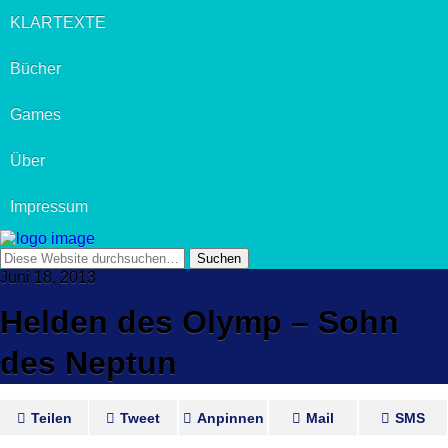
KLARTEXTE
Bücher
Games
Über
Impressum
Juni 18, 2013
Helden des Olymp – Sohn
des Neptun
Teilen
Tweet
Anpinnen
Mail
SMS