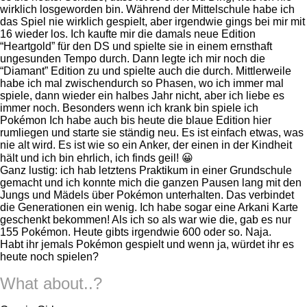
wirklich losgeworden bin. Während der Mittelschule habe ich
das Spiel nie wirklich gespielt, aber irgendwie gings bei mir mit
16 wieder los. Ich kaufte mir die damals neue Edition
“Heartgold” für den DS und spielte sie in einem ernsthaft
ungesunden Tempo durch. Dann legte ich mir noch die
“Diamant” Edition zu und spielte auch die durch. Mittlerweile
habe ich mal zwischendurch so Phasen, wo ich immer mal
spiele, dann wieder ein halbes Jahr nicht, aber ich liebe es
immer noch. Besonders wenn ich krank bin spiele ich
Pokémon Ich habe auch bis heute die blaue Edition hier
rumliegen und starte sie ständig neu. Es ist einfach etwas, was
nie alt wird. Es ist wie so ein Anker, der einen in der Kindheit
hält und ich bin ehrlich, ich finds geil! 😀
Ganz lustig: ich hab letztens Praktikum in einer Grundschule
gemacht und ich konnte mich die ganzen Pausen lang mit den
Jungs und Mädels über Pokémon unterhalten. Das verbindet
die Generationen ein wenig. Ich habe sogar eine Arkani Karte
geschenkt bekommen! Als ich so als war wie die, gab es nur
155 Pokémon. Heute gibts irgendwie 600 oder so. Naja.
Habt ihr jemals Pokémon gespielt und wenn ja, würdet ihr es
heute noch spielen?
What about..?