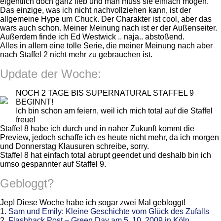
eigentlich doch ganz lieb und man muss sie einfach mögen.
Das einzige, was ich nicht nachvollziehen kann, ist der
allgemeine Hype um Chuck. Der Charakter ist cool, aber das
wars auch schon. Meiner Meinung nach ist er der Außenseiter.
Außerdem finde ich Ed Westwick .. naja.. abstoßend.
Alles in allem eine tolle Serie, die meiner Meinung nach aber
nach Staffel 2 nicht mehr zu gebrauchen ist.
Update der Woche:
NOCH 2 TAGE BIS SUPERNATURAL STAFFEL 9
BEGINNT!
Ich bin schon am feiern, weil ich mich total auf die Staffel
freue!
Staffel 8 habe ich durch und in naher Zukunft kommt die
Preview, jedoch schaffe ich es heute nicht mehr, da ich morgen
und Donnerstag Klausuren schreibe, sorry.
Staffel 8 hat einfach total abrupt geendet und deshalb bin ich
umso gespannter auf Staffel 9.
Gebloggt?
Jep! Diese Woche habe ich sogar zwei Mal gebloggt!
1
. Sam und Emily: Kleine Geschichte vom Glück des Zufalls
2.
Flashback Post – Green Day am 5. 10. 2009 in Köln