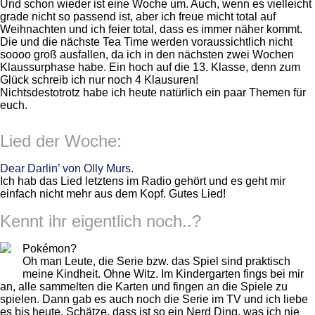
Und schon wieder ist eine Woche um. Auch, wenn es vielleicht
grade nicht so passend ist, aber ich freue micht total auf
Weihnachten und ich feier total, dass es immer näher kommt.
Die und die nächste Tea Time werden voraussichtlich nicht
soooo groß ausfallen, da ich in den nächsten zwei Wochen
Klaussurphase habe. Ein hoch auf die 13. Klasse, denn zum
Glück schreib ich nur noch 4 Klausuren!
Nichtsdestotrotz habe ich heute natürlich ein paar Themen für
euch.
Lied der Woche:
Dear Darlin’ von Olly Murs.
Ich hab das Lied letztens im Radio gehört und es geht mir
einfach nicht mehr aus dem Kopf. Gutes Lied!
Kennt ihr eigentlich noch..?
Pokémon?
Oh man Leute, die Serie bzw. das Spiel sind praktisch
meine Kindheit. Ohne Witz. Im Kindergarten fings bei mir
an, alle sammelten die Karten und fingen an die Spiele zu
spielen. Dann gab es auch noch die Serie im TV und ich liebe
es bis heute. Schätze, dass ist so ein Nerd Ding, was ich nie