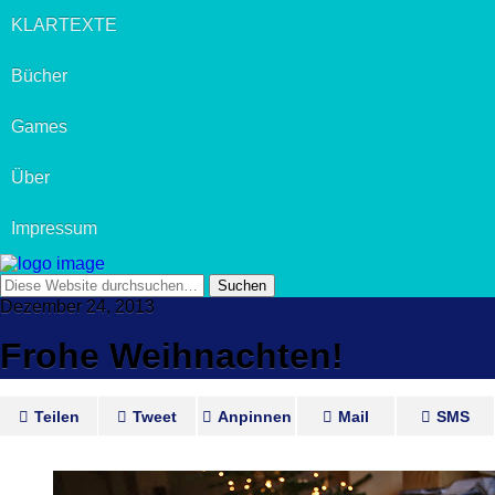
KLARTEXTE
Bücher
Games
Über
Impressum
Dezember 24, 2013
Frohe Weihnachten!
Teilen
Tweet
Anpinnen
Mail
SMS