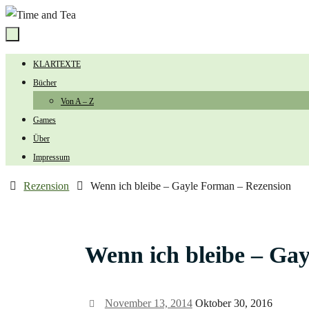
Zum
Inhalt
springen
Zum
KLARTEXTE
Inhalt
Bücher
springen
Von A – Z
Games
Über
Impressum
Start
Rezension
Wenn ich bleibe – Gayle Forman – Rezension
Wenn ich bleibe – Ga
November 13, 2014
Oktober 30, 2016