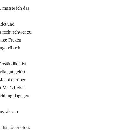
 musste ich das
ndet und
es recht schwer zu
enige Fragen
 Jugendbuch
erständlich ist
Mia gut gelöst.
 Macht darüber
nt Mia’s Leben
heidung dagegen
us, als am
n hat, oder ob es