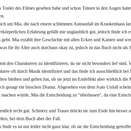
Trailer des Filmes gesehen habe und schon Tränen in den Augen hatte,
en.
sich um Mia, die nach einem schlimmen Autounfall im Krankenhaus la
erkörperlichen Erfahrung gefällt mir unglaublich gut, jedoch finde ich 
s geht. Mia erzählt ihre Geschichte mit allen Ecken und Kanten und w
was für ihr Alter auch durchaus okay ist, jedoch ist das Buch nicht als
t den Charakteren zu identifizieren, da sie nicht besonders tief sind. V
ere oft durch Musik identifiziert und das finde ich ausschließlich bei 
en bleiben und gehen hat, ob sie jetzt im Endeffekt aber wirklich die
ehrlich gesagt ein bisschen Drama. Abgesehen von dem Auto Unfall schei
nn machen würde, Mia die Entscheidung zu “überlassen”, da eine Entsc
gentlich recht gut. Schmerz und Trauer drückt sie zum Ende hin besser a
lten, bei dem Buch aber der Fall.
inde es ist nur leider nicht ganz klar, ob sie die Entscheidung getroffe