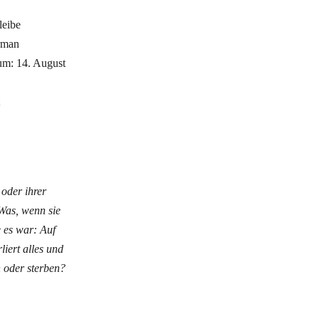
leibe
rman
um: 14. August
 oder ihrer
Was, wenn sie
 es war: Auf
liert alles und
n oder sterben?