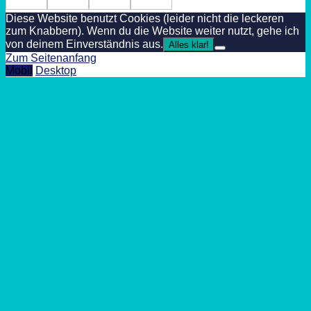
Diese Website benutzt Cookies (leider nicht die leckeren
zum Knabbern). Wenn du die Website weiter nutzt, gehe ich
von deinem Einverständnis aus.
Alles klar!
Zum Seitenanfang
Mobil
Desktop