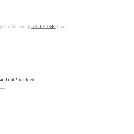
ge Größe beträgt
5760 × 3840
Pixel
sind mit
*
markiert