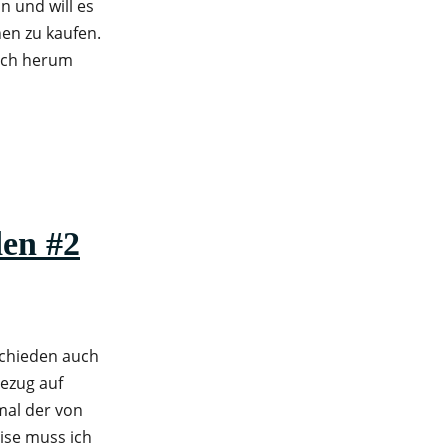
n und will es
en zu kaufen.
mich herum
en #2
schieden auch
Bezug auf
mal der von
eise muss ich