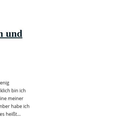
n und
wenig
lich bin ich
eine meiner
ember habe ich
 es heißt…