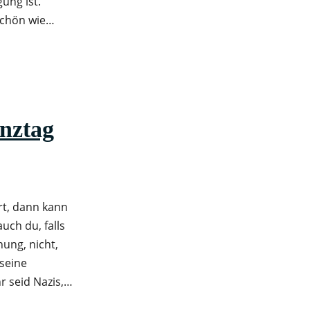
ung ist.
 schön wie…
nztag
rt, dann kann
uch du, falls
hung, nicht,
 seine
r seid Nazis,…