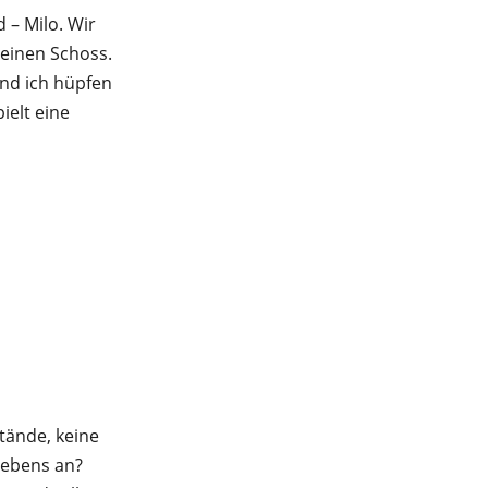
 – Milo. Wir
meinen Schoss.
und ich hüpfen
ielt eine
tände, keine
Lebens an?