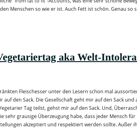
dliche “from fat to fit”-Accounts, was eine sehr schöne Beweg
jeden Menschen so wie er ist. Auch Fett ist schön. Genau so
etariertag aka Welt-Intolera
gekränkten Fleischesser unter den Lesern schon mal aussortie
r auf den Sack. Die Gesellschaft geht mir auf den Sack und a
egetarier Tag teilst, gehst mir auf den Sack. Und, Überrasc
h die sehr grausige Überzeugung habe, dass jeder Mensch für
lungen akzeptiert und respektiert werden sollte. Außer ih