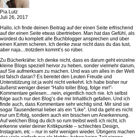
Pia Lutz
Juli 26, 2017
Hallo, ich finde deinen Beitrag auf der einen Seite erfrischend
auf der einen Seite etwas übertrieben. Man hat das Gefühl, als
würdest du komplett alle Buchblogger ansprechen und über
einen Kamm scheren. Ich denke zwar nicht dass du das tust,
aber naja…trotzdem kommt’s so rüber.
Zu Bücherkrähe: Ich denke nicht, dass es darum geht einzelne
kleine Blogs speziell hervor zu heben, sonder vielmehr darum,
auf Sie aufmerksam zu machen. Und was um alles in der Welt
ist falsch daran? Es bereitet den Leuten Freude und
Unterstützung ist ja wohl nicht verkehrt. Ich habe bisher nur
äußerst weniger dieser “Hallo toller Blog, folge mir!”-
Kommentare gelesen…nein, eigentlich noch nie. Ich selbst
folge auch nur den Blog’s die mir Inhaltlich gefallen. Und ich
finde auch, dass Kommentare sehr wichtig sind. Mir sind sie
sogar Tausendemal lieber als ein “Like”. Und da geht es nicht
nur um Erfolg, sondern auch ein bisschen um Anerkennung.
Auf welchen Blog du dich so rum treibst weiß ich nicht, ich
erkenne vieler deiner Kritikpunkte – schlechtes Design,
Instagram, etc – nur in sehr wenigen wieder. Übrigens machen