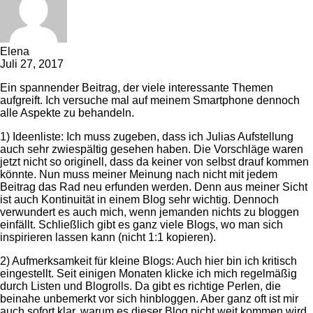
Elena
Juli 27, 2017
Ein spannender Beitrag, der viele interessante Themen
aufgreift. Ich versuche mal auf meinem Smartphone dennoch
alle Aspekte zu behandeln.
1) Ideenliste: Ich muss zugeben, dass ich Julias Aufstellung
auch sehr zwiespältig gesehen haben. Die Vorschläge waren
jetzt nicht so originell, dass da keiner von selbst drauf kommen
könnte. Nun muss meiner Meinung nach nicht mit jedem
Beitrag das Rad neu erfunden werden. Denn aus meiner Sicht
ist auch Kontinuität in einem Blog sehr wichtig. Dennoch
verwundert es auch mich, wenn jemanden nichts zu bloggen
einfällt. Schließlich gibt es ganz viele Blogs, wo man sich
inspirieren lassen kann (nicht 1:1 kopieren).
2) Aufmerksamkeit für kleine Blogs: Auch hier bin ich kritisch
eingestellt. Seit einigen Monaten klicke ich mich regelmäßig
durch Listen und Blogrolls. Da gibt es richtige Perlen, die
beinahe unbemerkt vor sich hinbloggen. Aber ganz oft ist mir
auch sofort klar, warum es dieser Blog nicht weit kommen wird.