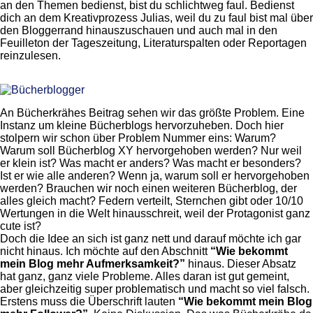
an den Themen bedienst, bist du schlichtweg faul. Bedienst
dich an dem Kreativprozess Julias, weil du zu faul bist mal über
den Bloggerrand hinauszuschauen und auch mal in den
Feuilleton der Tageszeitung, Literaturspalten oder Reportagen
reinzulesen.
An Bücherkrähes Beitrag sehen wir das größte Problem. Eine
Instanz um kleine Bücherblogs hervorzuheben. Doch hier
stolpern wir schon über Problem Nummer eins: Warum?
Warum soll Bücherblog XY hervorgehoben werden? Nur weil
er klein ist? Was macht er anders? Was macht er besonders?
Ist er wie alle anderen? Wenn ja, warum soll er hervorgehoben
werden? Brauchen wir noch einen weiteren Bücherblog, der
alles gleich macht? Federn verteilt, Sternchen gibt oder 10/10
Wertungen in die Welt hinausschreit, weil der Protagonist ganz
cute ist?
Doch die Idee an sich ist ganz nett und darauf möchte ich gar
nicht hinaus. Ich möchte auf den Abschnitt
“Wie bekommt
mein Blog mehr Aufmerksamkeit?”
hinaus. Dieser Absatz
hat ganz, ganz viele Probleme. Alles daran ist gut gemeint,
aber gleichzeitig super problematisch und macht so viel falsch.
Erstens muss die Überschrift lauten
“Wie bekommt mein Blog