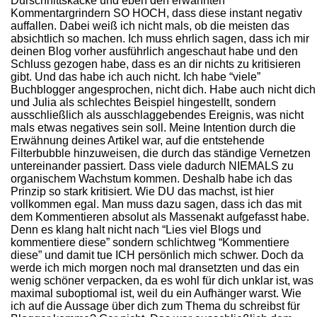
Durschnittskacke und eben den erwähnten
Kommentargrindern SO HOCH, dass diese instant negativ
auffallen. Dabei weiß ich nicht mals, ob die meisten das
absichtlich so machen. Ich muss ehrlich sagen, dass ich mir
deinen Blog vorher ausführlich angeschaut habe und den
Schluss gezogen habe, dass es an dir nichts zu kritisieren
gibt. Und das habe ich auch nicht. Ich habe “viele”
Buchblogger angesprochen, nicht dich. Habe auch nicht dich
und Julia als schlechtes Beispiel hingestellt, sondern
ausschließlich als ausschlaggebendes Ereignis, was nicht
mals etwas negatives sein soll. Meine Intention durch die
Erwähnung deines Artikel war, auf die entstehende
Filterbubble hinzuweisen, die durch das ständige Vernetzen
untereinander passiert. Dass viele dadurch NIEMALS zu
organischem Wachstum kommen. Deshalb habe ich das
Prinzip so stark kritisiert. Wie DU das machst, ist hier
vollkommen egal. Man muss dazu sagen, dass ich das mit
dem Kommentieren absolut als Massenakt aufgefasst habe.
Denn es klang halt nicht nach “Lies viel Blogs und
kommentiere diese” sondern schlichtweg “Kommentiere
diese” und damit tue ICH persönlich mich schwer. Doch da
werde ich mich morgen noch mal dransetzten und das ein
wenig schöner verpacken, da es wohl für dich unklar ist, was
maximal suboptiomal ist, weil du ein Aufhänger warst. Wie
ich auf die Aussage über dich zum Thema du schreibst für