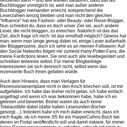
verdienen kann – und alle wiesen daraufhin, dass das als
Buchblogger unmöglich ist, weil man außer anderer
Buchblogger niemanden erreicht, entsprechend die
Leserzahlen winzig bleiben und man nicht den gleichen
“Influence” hat wie Fashion- oder Beauty- oder Reise-Blogger.
Nun schreibst du, dass es doch unser Ziel sei, auch andere
Leser, die nicht bloggen, zu erreichen. Natürlich ist das das
Ziel, doch frage ich mich: Ist das ernsthaft möglich? Gewiss hat
man, wenn man lange genug dabei ist, einige Leser außerhalb
der Bloggerszene, doch ich sehe es an meinen Followern: Auf
den Social Networks folgen mir zumeist Harry-Potter-Fans, die
meine Fanfictions lesen. Sie sind auch alle lesebegeistert und
schreiben teilweise selbst. Für meine Blogbeiträge
interessieren sie sich dennoch nicht, selbst wenn das
rezensierte Buch ihnen gefallen würde.
Auch dein Hinweis, dass man Verlagen für
Rezensionsexemplare nicht in den Arsch kriechen soll, ist mir
aufgefallen. Ich habe das bisher nicht getan, ich habe einfach
angefragt und wenn ich was bekommen habe, habe ich es
gelesen und bewertet. Bisher waren da auch keine
Totalausfälle dabei (dafür haben Leserunden-Bücher
gesorgt…), trotzdem habe ich mich dabei erwischt, dass ich
mich fragte, ob ich meine 3/5 für ein HarperCollins-Buch bei
denen im Portal veröffentlicht soll und damit riskiere, für immer