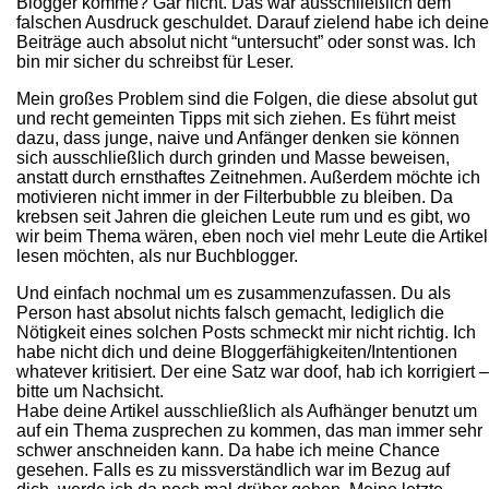
Blogger komme? Gar nicht. Das war ausschließlich dem
falschen Ausdruck geschuldet. Darauf zielend habe ich deine
Beiträge auch absolut nicht “untersucht” oder sonst was. Ich
bin mir sicher du schreibst für Leser.
Mein großes Problem sind die Folgen, die diese absolut gut
und recht gemeinten Tipps mit sich ziehen. Es führt meist
dazu, dass junge, naive und Anfänger denken sie können
sich ausschließlich durch grinden und Masse beweisen,
anstatt durch ernsthaftes Zeitnehmen. Außerdem möchte ich
motivieren nicht immer in der Filterbubble zu bleiben. Da
krebsen seit Jahren die gleichen Leute rum und es gibt, wo
wir beim Thema wären, eben noch viel mehr Leute die Artikel
lesen möchten, als nur Buchblogger.
Und einfach nochmal um es zusammenzufassen. Du als
Person hast absolut nichts falsch gemacht, lediglich die
Nötigkeit eines solchen Posts schmeckt mir nicht richtig. Ich
habe nicht dich und deine Bloggerfähigkeiten/Intentionen
whatever kritisiert. Der eine Satz war doof, hab ich korrigiert –
bitte um Nachsicht.
Habe deine Artikel ausschließlich als Aufhänger benutzt um
auf ein Thema zusprechen zu kommen, das man immer sehr
schwer anschneiden kann. Da habe ich meine Chance
gesehen. Falls es zu missverständlich war im Bezug auf