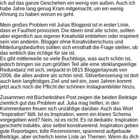
ich auf das ganze Geschehen ein wenig von außen. Auch ich
habe Jahre lang genug Kram mitgemacht, um ein wenig
Ahnung zu haben worum es geht.
Mein großes Problem mit Julias Blogpost ist in erster Linie,
dass er Faulheit provoziert. Die Ideen sind alle schön, sollten
aber eigentlich aus eigener Kreativität entstehen oder inspiriert
sein von anderen. Blogger ohne Kreativüberschuss und
Mitteilungsbedürfnis sollten sich ernsthaft die Frage stellen, ob
das wirklich das richtige für sie ist.
Es gibt mittlerweile so viele Buchblogs, was auch schön ist,
jedoch bringen sie zum größten Teil alle eine stinklangweilige
Redundanz mit sich, verpackt in 0815 Bloggerlayouts von
2006, die alles andere als schön sind. Stilverbesserung ist dort
auch kein langfristiges Ziel und seit ein, zwei Jahren kommt
jetzt auch noch die Pflicht der schönen Instagrambilder hinzu.
Zusammen mit Bücherkrähes Post zeigen die beiden Beiträge
ziemlich gut das Problem auf. Julia mag helfen, in den
Kommentaren freuen sich unzählige darüber. Auch das Wort
“Inspiration” fällt. Ist es Inspiration, wenn ein klares Schema
vorgegeben wird? Nein, ist es nicht. Es ist deduktiv. Inspiration
geschieht induktiv, also selbst konstruierend. Inspiration geben
gute Reportagen, tolle Rezensionen, spannend aufgebaute
Beiträge, aber sicherlich keine Liste an Themen. Wenn du dich