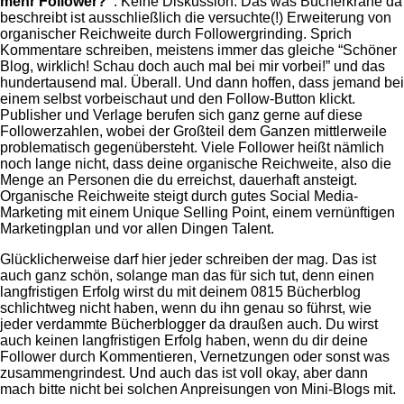
mehr Follower?”
. Keine Diskussion. Das was Bücherkrähe da
beschreibt ist ausschließlich die versuchte(!) Erweiterung von
organischer Reichweite durch Followergrinding. Sprich
Kommentare schreiben, meistens immer das gleiche “Schöner
Blog, wirklich! Schau doch auch mal bei mir vorbei!” und das
hundertausend mal. Überall. Und dann hoffen, dass jemand bei
einem selbst vorbeischaut und den Follow-Button klickt.
Publisher und Verlage berufen sich ganz gerne auf diese
Followerzahlen, wobei der Großteil dem Ganzen mittlerweile
problematisch gegenübersteht. Viele Follower heißt nämlich
noch lange nicht, dass deine organische Reichweite, also die
Menge an Personen die du erreichst, dauerhaft ansteigt.
Organische Reichweite steigt durch gutes Social Media-
Marketing mit einem Unique Selling Point, einem vernünftigen
Marketingplan und vor allen Dingen Talent.
Glücklicherweise darf hier jeder schreiben der mag. Das ist
auch ganz schön, solange man das für sich tut, denn einen
langfristigen Erfolg wirst du mit deinem 0815 Bücherblog
schlichtweg nicht haben, wenn du ihn genau so führst, wie
jeder verdammte Bücherblogger da draußen auch. Du wirst
auch keinen langfristigen Erfolg haben, wenn du dir deine
Follower durch Kommentieren, Vernetzungen oder sonst was
zusammengrindest. Und auch das ist voll okay, aber dann
mach bitte nicht bei solchen Anpreisungen von Mini-Blogs mit.