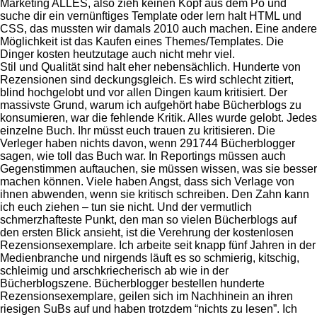
Marketing ALLES, also zieh keinen Kopf aus dem Po und
suche dir ein vernünftiges Template oder lern halt HTML und
CSS, das mussten wir damals 2010 auch machen. Eine andere
Möglichkeit ist das Kaufen eines Themes/Templates. Die
Dinger kosten heutzutage auch nicht mehr viel.
Stil und Qualität sind halt eher nebensächlich. Hunderte von
Rezensionen sind deckungsgleich. Es wird schlecht zitiert,
blind hochgelobt und vor allen Dingen kaum kritisiert. Der
massivste Grund, warum ich aufgehört habe Bücherblogs zu
konsumieren, war die fehlende Kritik. Alles wurde gelobt. Jedes
einzelne Buch. Ihr müsst euch trauen zu kritisieren. Die
Verleger haben nichts davon, wenn 291744 Bücherblogger
sagen, wie toll das Buch war. In Reportings müssen auch
Gegenstimmen auftauchen, sie müssen wissen, was sie besser
machen können. Viele haben Angst, dass sich Verlage von
ihnen abwenden, wenn sie kritisch schreiben. Den Zahn kann
ich euch ziehen – tun sie nicht. Und der vermutlich
schmerzhafteste Punkt, den man so vielen Bücherblogs auf
den ersten Blick ansieht, ist die Verehrung der kostenlosen
Rezensionsexemplare. Ich arbeite seit knapp fünf Jahren in der
Medienbranche und nirgends läuft es so schmierig, kitschig,
schleimig und arschkriecherisch ab wie in der
Bücherblogszene. Bücherblogger bestellen hunderte
Rezensionsexemplare, geilen sich im Nachhinein an ihren
riesigen SuBs auf und haben trotzdem “nichts zu lesen”. Ich