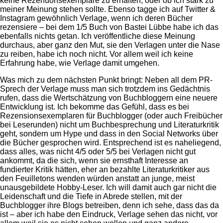
keine Rezenuonsexemplare zu erhalten, oder ob ich stark zu
meiner Meinung stehen sollte. Ebenso tagge ich auf Twitter &
Instagram gewöhnlich Verlage, wenn ich deren Bücher
rezensiere – bei dem 1/5 Buch von Bastei Lübbe habe ich das
ebenfalls nichts getan. Ich veröffentliche diese Meinung
durchaus, aber ganz den Mut, sie den Verlagen unter die Nase
zu reiben, habe ich noch nicht. Vor allem weil ich keine
Erfahrung habe, wie Verlage damit umgehen.
Was mich zu dem nächsten Punkt bringt: Neben all dem PR-
Sprech der Verlage muss man sich trotzdem ins Gedächtnis
rufen, dass die Wertschätzung von Buchbloggern eine neuere
Entwicklung ist. Ich bekomme das Gefühl, dass es bei
Rezensionsexemplaren für Buchblogger (oder auch Freibücher
bei Leserunden) nicht um Buchbesprechung und Literaturkritik
geht, sondern um Hype und dass in den Social Networks über
die Bücher gesprochen wird. Entsprechend ist es naheliegend,
dass alles, was nicht 4/5 oder 5/5 bei Verlagen nicht gut
ankommt, da die sich, wenn sie ernsthaft Interesse an
fundierter Kritik hätten, eher an bezahlte Literaturkritiker aus
den Feuilletons wenden würden anstatt an junge, meist
unausgebildete Hobby-Leser. Ich will damit auch gar nicht die
Leidenschaft und die Tiefe in Abrede stellen, mit der
Buchblogger ihre Blogs betreiben, denn ich sehe, dass das da
ist – aber ich habe den Eindruck, Verlage sehen das nicht, vor