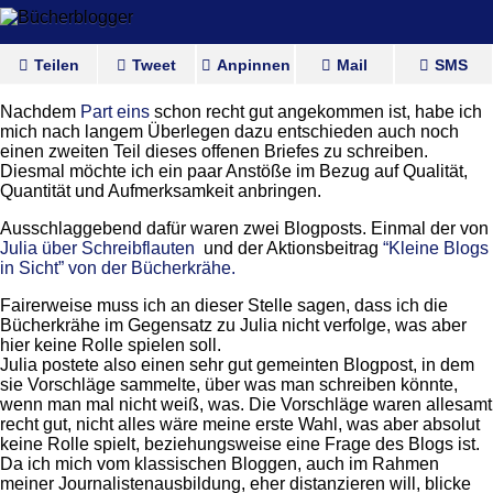
Teilen
Tweet
Anpinnen
Mail
SMS
Nachdem
Part eins
schon recht gut angekommen ist, habe ich
mich nach langem Überlegen dazu entschieden auch noch
einen zweiten Teil dieses offenen Briefes zu schreiben.
Diesmal möchte ich ein paar Anstöße im Bezug auf Qualität,
Quantität und Aufmerksamkeit anbringen.
Ausschlaggebend dafür waren zwei Blogposts. Einmal der von
Julia über Schreibflauten
und der Aktionsbeitrag
“Kleine Blogs
in Sicht” von der Bücherkrähe.
Fairerweise muss ich an dieser Stelle sagen, dass ich die
Bücherkrähe im Gegensatz zu Julia nicht verfolge, was aber
hier keine Rolle spielen soll.
Julia postete also einen sehr gut gemeinten Blogpost, in dem
sie Vorschläge sammelte, über was man schreiben könnte,
wenn man mal nicht weiß, was. Die Vorschläge waren allesamt
recht gut, nicht alles wäre meine erste Wahl, was aber absolut
keine Rolle spielt, beziehungsweise eine Frage des Blogs ist.
Da ich mich vom klassischen Bloggen, auch im Rahmen
meiner Journalistenausbildung, eher distanzieren will, blicke