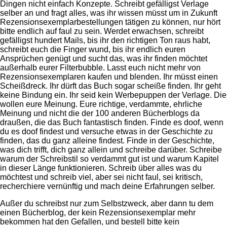
Dingen nicht einfach Konzepte. Schreibt gefälligst Verlage
selber an und fragt alles, was ihr wissen müsst um in Zukunft
Rezensionsexemplarbestellungen tätigen zu können, nur hört
bitte endlich auf faul zu sein. Werdet erwachsen, schreibt
gefälligst hundert Mails, bis ihr den richtigen Ton raus habt,
schreibt euch die Finger wund, bis ihr endlich euren
Ansprüchen genügt und sucht das, was ihr finden möchtet
außerhalb eurer Filterbubble. Lasst euch nicht mehr von
Rezensionsexemplaren kaufen und blenden. Ihr müsst einen
Scheißdreck. Ihr dürft das Buch sogar scheiße finden. Ihr geht
keine Bindung ein. Ihr seid kein Werbepuppen der Verlage. Die
wollen eure Meinung. Eure richtige, verdammte, ehrliche
Meinung und nicht die der 100 anderen Bücherblogs da
draußen, die das Buch fantastisch finden. Finde es doof, wenn
du es doof findest und versuche etwas in der Geschichte zu
finden, das du ganz alleine findest. Finde in der Geschichte,
was dich trifft, dich ganz allein und schreibe darüber. Schreibe
warum der Schreibstil so verdammt gut ist und warum Kapitel
in dieser Länge funktionieren. Schreib über alles was du
möchtest und schreib viel, aber sei nicht faul, sei kritisch,
recherchiere vernünftig und mach deine Erfahrungen selber.
Außer du schreibst nur zum Selbstzweck, aber dann tu dem
einen Bücherblog, der kein Rezensionsexemplar mehr
bekommen hat den Gefallen, und bestell bitte kein