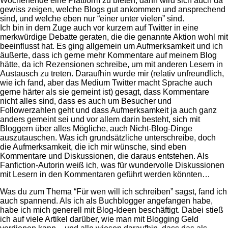
Wochenende eine Plattform zu bieten, dann wird sich auch da
gewiss zeigen, welche Blogs gut ankommen und ansprechend
sind, und welche eben nur “einer unter vielen” sind.
Ich bin in dem Zuge auch vor kurzem auf Twitter in eine
merkwürdige Debatte geraten, die die genannte Aktion wohl mit
beeinflusst hat. Es ging allgemein um Aufmerksamkeit und ich
äußerte, dass ich gerne mehr Kommentare auf meinem Blog
hätte, da ich Rezensionen schreibe, um mit anderen Lesern in
Austausch zu treten. Daraufhin wurde mir (relativ unfreundlich,
wie ich fand, aber das Medium Twitter macht Sprache auch
gerne härter als sie gemeint ist) gesagt, dass Kommentare
nicht alles sind, dass es auch um Besucher und
Followerzahlen geht und dass Aufmerksamkeit ja auch ganz
anders gemeint sei und vor allem darin besteht, sich mit
Bloggern über alles Mögliche, auch Nicht-Blog-Dinge
auszutauschen. Was ich grundsätzliche unterschreibe, doch
die Aufmerksamkeit, die ich mir wünsche, sind eben
Kommentare und Diskussionen, die daraus entstehen. Als
Fanfiction-Autorin weiß ich, was für wundervolle Diskussionen
mit Lesern in den Kommentaren geführt werden könnten…
Was du zum Thema “Für wen will ich schreiben” sagst, fand ich
auch spannend. Als ich als Buchblogger angefangen habe,
habe ich mich generell mit Blog-Ideen beschäftigt. Dabei stieß
ich auf viele Artikel darüber, wie man mit Blogging Geld