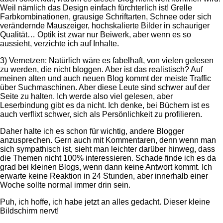
Weil nämlich das Design einfach fürchterlich ist! Grelle
Farbkombinationen, grausige Schriftarten, Schnee oder sich
verändernde Mauszeiger, hochskalierte Bilder in schauriger
Qualität… Optik ist zwar nur Beiwerk, aber wenn es so
aussieht, verzichte ich auf Inhalte.
3) Vernetzen: Natürlich wäre es fabelhaft, von vielen gelesen
zu werden, die nicht bloggen. Aber ist das realistisch? Auf
meinen alten und auch neuen Blog kommt der meiste Traffic
über Suchmaschinen. Aber diese Leute sind schwer auf der
Seite zu halten. Ich werde also viel gelesen, aber
Leserbindung gibt es da nicht. Ich denke, bei Büchern ist es
auch verflixt schwer, sich als Persönlichkeit zu profilieren.
Daher halte ich es schon für wichtig, andere Blogger
anzusprechen. Gern auch mit Kommentaren, denn wenn man
sich sympathisch ist, sieht man leichter darüber hinweg, dass
die Themen nicht 100% interessieren. Schade finde ich es da
grad bei kleinen Blogs, wenn dann keine Antwort kommt. Ich
erwarte keine Reaktion in 24 Stunden, aber innerhalb einer
Woche sollte normal immer drin sein.
Puh, ich hoffe, ich habe jetzt an alles gedacht. Dieser kleine
Bildschirm nervt!