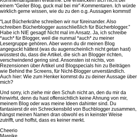
Kommentarspalten erwähne. Die entwickeln sich nicht bei
einem “Geiler Blog, guck mal bei mir”-Kommentaren. Ich würde
wirklich gerne wissen, wie du zu den o.g. Aussagen kommst!
“Laut Bücherkrähe schreiben wir nur füreinander. Also
schreiben Bücherblogger ausschließlich für Bücherblogger.”
Habe ich NIE gesagt! Nicht mal im Ansatz. Ja, ich schreibe
*auch* für Blogger, weil die nunmal *auch* zu meiner
Lesergruppe gehören. Aber wenn du dir meinen Blog
angeguckt hättest (was du augenscheinlich nicht getan hast)
wüsstest du, dass die Artikel, die sich an Blogger richten,
verschwindend gering sind. Ansonsten ist nichts, von
Rezensionen über Artikel und Blogspecials hin zu Beiträgen
wie Behind the Screens, für Nicht-Blogger unverständlich.
Auch hier: Wie zum Henker kommst du zu deiner Aussage über
mich?
Und sorry, ich ziehe mir den Schuh nicht an, den du mir da
hinwirfst, denn du hast offensichtlich keine Ahnung von mir,
meinem Blog oder was meine Ideen dahinter sind. Du
fantasierst dir ein Schreckensbild von Buchblogger zusammen,
hängst meinen Namen dran obwohl es in keinster Weise
zutrifft, und hoffst, dass es keiner merkt.
Cheerio
Mareike