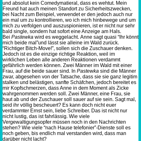
und absolut kein
Comedymatieral
, dass es wehtut. Mein
Freund hat auch meinen Standort zu Sicherheitszwecken,
bei Nacht zum Beispiel, verwendet er den jedoch auch nur
ein mal um zu kontrollieren, wo ich mich hinbewege und um
mich zu verfolgen und auszuspionieren, ist er nicht nur sehr
bald
single
, sondern hat sofort eine Anzeige am Hals.
Bei
Pastewka
wird es weggelacht. Anne sagt quasi “Ihr könnt
mich beide mal”und lässt sie alleine im Wald zurück.
“Richtiger
Bitch-Move
!”, sollen sich die Zuschauer denken.
Jedoch ist es die einzige richtige Reaktion, weil im
wirklichen Leben alle anderen Reaktionen verdammt
gefährlich werden können. Zwei Männer im Wald mit einer
Frau, auf die beide sauer sind. In
Pastewka
sind die Männer
zwar, abgesehen von der Tatsache, dass sie sie ganz legitim
stalken und belästigen, sanfte Schäfchen, jedoch bereitet es
mir Kopfschmerzen, dass Anne in dem Moment als Zicke
wahrgenommen werden soll. Zwei Männer, eine Frau, sie
haut ab und der Zuschauer soll sauer auf sie sein. Sagt mal,
seid ihr völlig bescheuert? Es kann doch nicht euer
verdammter Ernst sein, liebe Schreiber. Das ist nicht nur
nicht lustig, das ist fahrlässig. Wie viele
Vergewaltigungsopfer müssen noch in den Nachrichten
stehen? Wie viele “nach Hause telefonier”
-Dienste
soll es
noch geben, bis endlich mal verstanden wird, dass man
darüber nicht lacht?