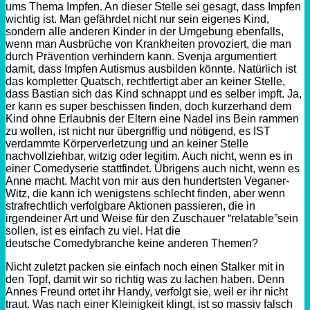
ums Thema Impfen. An dieser Stelle sei gesagt, dass Impfen
wichtig ist. Man gefährdet nicht nur sein eigenes Kind,
sondern alle anderen Kinder in der Umgebung ebenfalls,
wenn man Ausbrüche von Krankheiten provoziert, die man
durch Prävention verhindern kann. Svenja argumentiert
damit, dass Impfen Autismus ausbilden könnte. Natürlich ist
das kompletter Quatsch, rechtfertigt aber an keiner Stelle,
dass Bastian sich das Kind schnappt und es selber impft. Ja,
er kann es super beschissen finden, doch kurzerhand dem
Kind ohne Erlaubnis der Eltern eine Nadel ins Bein rammen
zu wollen, ist nicht nur übergriffig und nötigend, es IST
verdammte Körperverletzung und an keiner Stelle
nachvollziehbar, witzig oder legitim. Auch nicht, wenn es in
einer
Comedyserie
stattfindet. Übrigens auch nicht, wenn es
Anne macht. Macht von mir aus den hundertsten Veganer-
Witz, die kann ich wenigstens schlecht finden, aber wenn
strafrechtlich verfolgbare Aktionen passieren, die in
irgendeiner Art und Weise für den Zuschauer “
relatable”
sein
sollen, ist es einfach zu viel. Hat die
deutsche
Comedybranche
keine anderen Themen?
Nicht zuletzt packen sie einfach noch einen Stalker mit in
den Topf, damit wir so richtig was zu lachen haben. Denn
Annes Freund ortet ihr Handy, verfolgt sie, weil er ihr nicht
traut. Was nach einer Kleinigkeit klingt, ist so massiv falsch