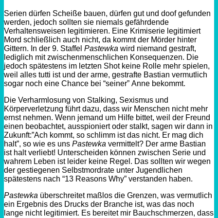
Serien dürfen Scheiße bauen, dürfen gut und doof gefunden
werden, jedoch sollten sie niemals gefährdende
Verhaltensweisen legitimieren. Eine Krimiserie legitimiert
Mord schließlich auch nicht, da kommt der Mörder hinter
Gittern. In der 9. Staffel
Pastewka
wird niemand gestraft,
lediglich mit zwischenmenschlichen Konsequenzen. Die
jedoch spätestens im letzten
Shot
keine Rolle mehr spielen,
weil alles tutti ist und der arme, gestrafte Bastian vermutlich
sogar noch eine Chance bei “seiner” Anne bekommt.
Die Verharmlosung von Stalking, Sexismus und
Körperverletzung führt dazu, dass wir Menschen nicht mehr
ernst nehmen. Wenn jemand um Hilfe bittet, weil der Freund
einen beobachtet, ausspioniert oder stalkt, sagen wir dann in
Zukunft
:”
Ach kommt, so schlimm ist das nicht. Er mag dich
halt”, so wie es uns
Pastewka
vermittelt? Der arme Bastian
ist halt verliebt! Unterscheiden können zwischen Serie und
wahrem Leben ist leider keine Regel. Das sollten wir wegen
der gestiegenen Selbstmordrate unter Jugendlichen
spätestens nach “13
Reasons
Why”
verstanden haben.
Pastewka
überschreitet maßlos die Grenzen, was vermutlich
ein Ergebnis des Drucks der Branche ist, was das noch
lange nicht legitimiert. Es bereitet mir Bauchschmerzen, dass