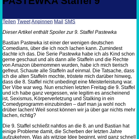
PASTEWKA Staffel 9
Teilen
Tweet
Anpinnen
Mail
SMS
Dieser Artikel enthält Spoiler zur 9. Staffel
Pastewka
Bastian Pastewka ist einer der wenigen deutschen
Comedians, über die ich noch lachen kann. Zumindest
dachte ich das. Die Serie
Pastewka
habe ich als Kind schon
gerne geschaut und als dann alle Staffeln und die Rechte
von Amazon übernommen wurden, habe ich mich tierisch
gefreut. Schaute alle Staffeln auf einmal. Die Tatsache, dass
ich die alten Staffeln mochte, tröstete mich darüber hinweg,
dass die 8. Staffel nicht unbedingt eine Meisterleistung war.
Der
Vibe
war weg. Nun erschien letzten Freitag die 9. Staffel
und ich habe ganz vergessen, wie legitim es anscheinend
ist, Sexismus, Körperverletzung und Stalking in ein
Comedyprogramm einzubinden – darf man ja wohl noch
drüber lachen! Weil sonst können wir ja über gar nichts mehr
lachen, richtig?
Die 9. Staffel schließt nahtlos an die 8. an und Bastian hat
einige Probleme damit, die Scherben der letzten Jahre
aufzukehren. Was als witzige Idee beginnt, wird ganz schnell