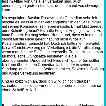
fest im Alltag von uns allen verankert sind, auch
einen
riesigen
großen Einfluss, den niemand verschweigen
kann.
Ich respektiere Bastian
Pastewka
als Comedian sehr. Ich
mochte es, dass er in der Vergangenheit in der Serie immer
mit seinen Konsequenzen leben musste. Er hat Mist geredet
oder Scheiße gebaut? Es hatte Folgen. Er ging zu weit? Es
hatte Folgen. Ich mag seinen Humor und, dass er immer sich
selbst auf die Nase gelegt hat und nicht Witze auf
Kosten anderer gemacht hat. Doch ich hätte mehr erwartet.
Ich weiß nicht, wie eng die Verkettung ist, die Verpflichtung,
wenn man für eine Staffel unterschreibt. Trotzdem sollte man
für moralische Grundsätze einstehen, die die
oben genannten Dinge schlichtweg nicht gutheißen sollten.
Ich kann über keinen Comedian lachen, der in seiner
Sendung, auch nicht als Seriencharakter, Sexismus, Stalking
und Körperverletzung legitimiert.
Und es kotzt mich an, dass ich wirklich noch darüber
schreiben muss, dass wir endlich aufhören müssen über so
einen Scheiß zu lachen.
Bildquelle: https://bastianpastewka.de/editorial/drehstart-von-