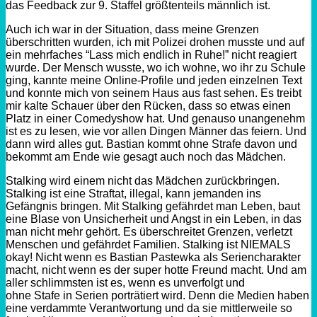
das Feedback zur 9. Staffel größtenteils männlich ist.
Auch ich war in der Situation, dass meine Grenzen
überschritten wurden, ich mit Polizei drohen musste und auf
ein mehrfaches “Lass mich endlich in Ruhe!” nicht reagiert
wurde. Der Mensch wusste, wo ich wohne, wo ihr
zu
Schule
ging, kannte meine Online-Profile und jeden einzelnen Text
und konnte mich von seinem Haus aus fast sehen. Es treibt
mir kalte Schauer über den Rücken, dass so etwas einen
Platz in einer
Comedyshow
hat. Und genauso unangenehm
ist es zu lesen, wie vor allen Dingen Männer das feiern. Und
dann wird alles gut. Bastian kommt ohne Strafe davon und
bekommt am Ende wie gesagt auch noch das Mädchen.
Stalking wird einem nicht das Mädchen zurückbringen.
Stalking ist eine Straftat, illegal, kann jemanden ins
Gefängnis bringen. Mit Stalking gefährdet man Leben, baut
eine Blase von Unsicherheit und Angst in ein Leben, in das
man nicht mehr gehört. Es überschreitet Grenzen, verletzt
Menschen und gefährdet Familien. Stalking ist NIEMALS
okay! Nicht wenn es Bastian
Pastewka
als Seriencharakter
macht, nicht wenn es der super
hotte
Freund macht. Und am
aller schlimmsten ist es, wenn es unverfolgt und
ohne
Stafe
in Serien porträtiert wird. Denn die Medien haben
eine verdammte Verantwortung und da sie mittlerweile so