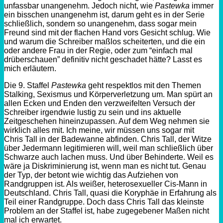
unfassbar unangenehm. Jedoch nicht, wie
Pastewka
immer
ein bisschen unangenehm ist, darum geht es in der Serie
schließlich, sondern so unangenehm, dass sogar mein
Freund sind mit der flachen Hand vors Gesicht schlug. Wie
und warum die Schreiber maßlos scheiterten, und die ein
oder andere Frau in der Regie, oder zum “einfach mal
drüberschauen” definitiv nicht geschadet hätte? Lasst es
mich erläutern.
Die 9. Staffel
Pastewka
geht respektlos mit den Themen
Stalking, Sexismus und Körperverletzung um. Man spürt an
allen Ecken und Enden den verzweifelten Versuch der
Schreiber irgendwie lustig zu sein und ins aktuelle
Zeitgeschehen hineinzupassen. Auf dem Weg nehmen sie
wirklich alles mit. Ich meine, wir müssen uns sogar mit
Chris
Tall
in der Badewanne abfinden. Chris
Tall
, der Witze
über Jedermann legitimieren will, weil man schließlich über
Schwarze auch lachen muss. Und über Behinderte. Weil es
wäre ja Diskriminierung ist, wenn man es nicht tut. Genau
der Typ, der betont wie wichtig das Aufziehen von
Randgruppen ist. Als weißer, heterosexueller Cis-Mann in
Deutschland. Chris
Tall
, quasi die Koryphäe in Erfahrung als
Teil einer Randgruppe. Doch dass Chris
Tall
das kleinste
Problem an der Staffel ist, habe zugegebener Maßen nicht
mal ich erwartet.