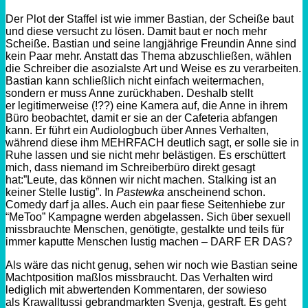
Der Plot der Staffel ist wie immer Bastian, der Scheiße baut
und diese versucht zu lösen. Damit baut er noch mehr
Scheiße. Bastian und seine langjährige Freundin Anne sind
kein Paar mehr. Anstatt das Thema abzuschließen, wählen
die Schreiber die asozialste Art und Weise es zu verarbeiten.
Bastian kann schließlich nicht einfach weitermachen,
sondern er muss Anne zurückhaben. Deshalb stellt
er legitimerweise (!??) eine Kamera auf, die Anne in ihrem
Büro beobachtet, damit er sie an der Cafeteria abfangen
kann. Er führt ein Audiologbuch über Annes Verhalten,
während diese ihm MEHRFACH deutlich sagt, er solle sie in
Ruhe lassen und sie nicht mehr belästigen. Es erschüttert
mich, dass niemand im
Schreiberbüro
direkt gesagt
hat
:”
Leute, das können wir nicht machen. Stalking ist an
keiner Stelle lustig”. In
Pastewka
anscheinend schon.
Comedy darf ja alles. Auch ein paar fiese Seitenhiebe zur
“
MeToo”
Kampagne werden abgelassen. Sich über sexuell
missbrauchte
Menschen
, genötigte,
gestalkte
und teils für
immer kaputte Menschen lustig machen – DARF ER DAS?
Als wäre das nicht genug, sehen wir noch wie Bastian seine
Machtposition maßlos missbraucht. Das Verhalten wird
lediglich mit abwertenden Kommentaren, der sowieso
als
Krawalltussi
gebrandmarkten Svenja, gestraft. Es geht