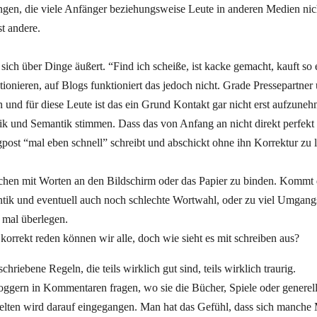
en, die viele Anfänger beziehungsweise Leute in anderen Medien nic
t andere.
sich über Dinge äußert. “Find ich scheiße, ist kacke gemacht, kauft so
ktionieren, auf Blogs funktioniert das jedoch nicht. Grade Pressepartne
n und für diese Leute ist das ein Grund Kontakt gar nicht erst aufzune
k und Semantik stimmen. Dass das von Anfang an nicht direkt perfekt s
gpost “mal eben schnell” schreibt und abschickt ohne ihn Korrektur zu 
chen mit Worten an den Bildschirm oder das Papier zu binden. Kommt
ntik und eventuell auch noch schlechte Wortwahl, oder zu viel Umgang
 mal überlegen.
korrekt reden können wir alle, doch wie sieht es mit schreiben aus?
iebene Regeln, die teils wirklich gut sind, teils wirklich traurig.
oggern in Kommentaren fragen, wo sie die Bücher, Spiele oder generel
elten wird darauf eingegangen. Man hat das Gefühl, dass sich manche