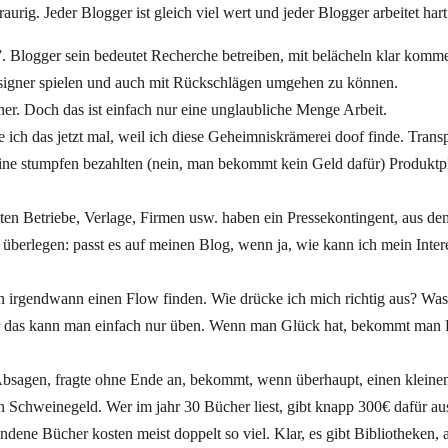
aurig. Jeder Blogger ist gleich viel wert und jeder Blogger arbeitet hart
”. Blogger sein bedeutet Recherche betreiben, mit belächeln klar komm
igner spielen und auch mit Rückschlägen umgehen zu können.
r. Doch das ist einfach nur eine unglaubliche Menge Arbeit.
äre ich das jetzt mal, weil ich diese Geheimniskrämerei doof finde. Trans
keine stumpfen bezahlten (nein, man bekommt kein Geld dafür) Produktp
n Betriebe, Verlage, Firmen usw. haben ein Pressekontingent, aus de
berlegen: passt es auf meinen Blog, wenn ja, wie kann ich mein Inter
 irgendwann einen Flow finden. Wie drücke ich mich richtig aus? Was
ber das kann man einfach nur üben. Wenn man Glück hat, bekommt man
sagen, fragte ohne Ende an, bekommt, wenn überhaupt, einen kleinen
in Schweinegeld. Wer im jahr 30 Bücher liest, gibt knapp 300€ dafür au
ne Bücher kosten meist doppelt so viel. Klar, es gibt Bibliotheken, 