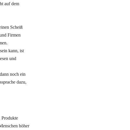
ht auf dem
 einen Scheiß
r und Firmen
hmen.
ein kann, ist
lesen und
 dann noch ein
ssprache dazu,
l Produkte
 Menschen höher