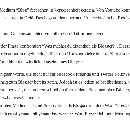
s Medium “Blog” fast schon in Vergessenheit geraten. Von Youtube kö
 nur ein wenig Geld. Das liegt an den enormen Unterschieden bei Reich
e und Gemeinsamkeiten von all diesen Plattformen liegen.
r Frage konfrontiert “Was machst du eigentlich als Blogger?”. Dass s
 beantwortet, geht jedoch über den Horizont vieler hinaus. Nun also e
orte über das wirkliche Dasein eines Bloggers.
 paar Worte, die nicht nur für Facebook Freunde und Twitter-Follower
hritt zum Blogger bereits getan. Jedoch ist es jedem selbst überlassen,
en über sich, die anderen schreiben über andere, die einen über Bücher
hr wisst was ich meine.
kannten Medien: sie sind Presse. Sich als Blogger mit dem Wort “Press
och es ist genau halt genau das, was das Wort Presse definiert: Meinu