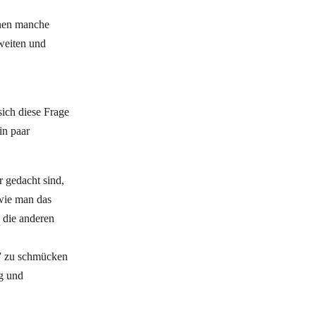
nnen manche
weiten und
ich diese Frage
in paar
 gedacht sind,
 wie man das
, die anderen
e” zu schmücken
ng und