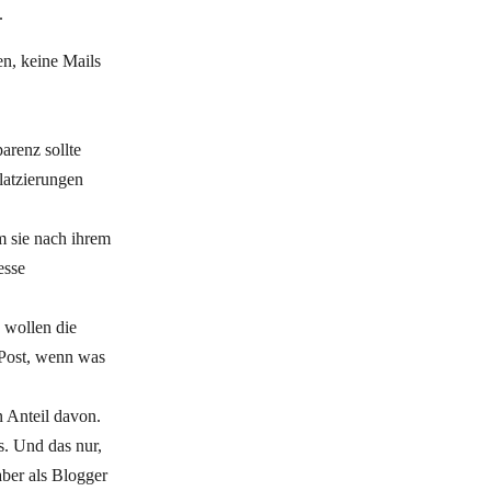
.
en, keine Mails
parenz sollte
latzierungen
m sie nach ihrem
esse
 wollen die
 Post, wenn was
 Anteil davon.
s. Und das nur,
aber als Blogger