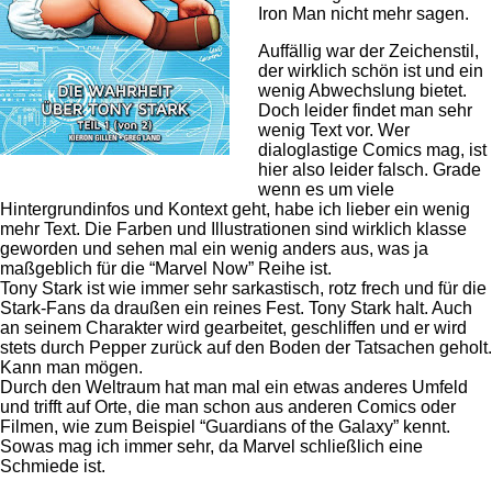
Iron Man nicht mehr sagen.
Auffällig war der Zeichenstil,
der wirklich schön ist und ein
wenig Abwechslung bietet.
Doch leider findet man sehr
wenig Text vor. Wer
dialoglastige Comics mag, ist
hier also leider falsch. Grade
wenn es um viele
Hintergrundinfos und Kontext geht, habe ich lieber ein wenig
mehr Text. Die Farben und Illustrationen sind wirklich klasse
geworden und sehen mal ein wenig anders aus, was ja
maßgeblich für die “Marvel Now” Reihe ist.
Tony Stark ist wie immer sehr sarkastisch, rotz frech und für die
Stark-Fans da draußen ein reines Fest. Tony Stark halt. Auch
an seinem Charakter wird gearbeitet, geschliffen und er wird
stets durch Pepper zurück auf den Boden der Tatsachen geholt.
Kann man mögen.
Durch den Weltraum hat man mal ein etwas anderes Umfeld
und trifft auf Orte, die man schon aus anderen Comics oder
Filmen, wie zum Beispiel “Guardians of the Galaxy” kennt.
Sowas mag ich immer sehr, da Marvel schließlich eine
Schmiede ist.