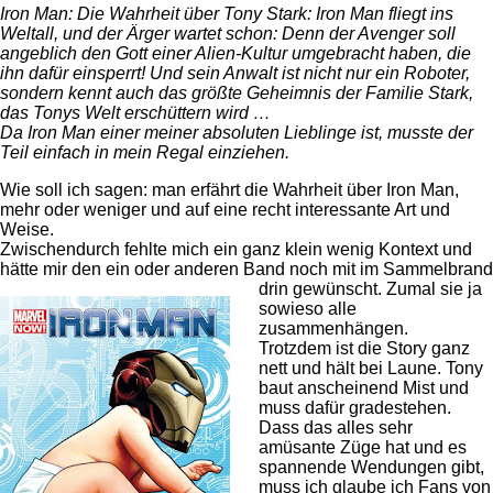
Iron Man: Die Wahrheit über Tony Stark: Iron Man fliegt ins
Weltall, und der Ärger wartet schon: Denn der Avenger soll
angeblich den Gott einer Alien-Kultur umgebracht haben, die
ihn dafür einsperrt! Und sein Anwalt ist nicht nur ein Roboter,
sondern kennt auch das größte Geheimnis der Familie Stark,
das Tonys Welt erschüttern wird …
Da Iron Man einer meiner absoluten Lieblinge ist, musste der
Teil einfach in mein Regal einziehen.
Wie soll ich sagen: man erfährt die Wahrheit über Iron Man,
mehr oder weniger und auf eine recht interessante Art und
Weise.
Zwischendurch fehlte mich ein ganz klein wenig Kontext und
hätte mir den ein oder anderen Band noch mit im
Sammelbrand
drin gewünscht. Zumal sie ja
sowieso alle
zusammenhängen.
Trotzdem ist die Story ganz
nett und hält bei Laune. Tony
baut anscheinend Mist und
muss dafür gradestehen.
Dass das alles sehr
amüsante Züge hat und es
spannende Wendungen gibt,
muss ich glaube ich Fans von