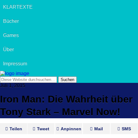
KLARTEXTE
Bücher
Games
Über
Impressum
Juli 1, 2015
Iron Man: Die Wahrheit über
Tony Stark – Marvel Now!
Teilen
Tweet
Anpinnen
Mail
SMS