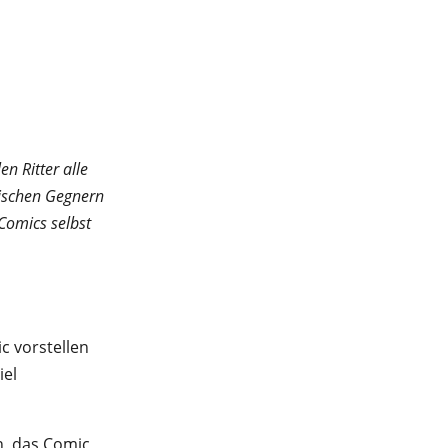
n Ritter alle
rischen Gegnern
Comics selbst
c vorstellen
iel
, das Comic