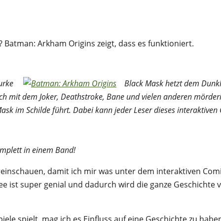
? Batman: Arkham Origins zeigt, dass es funktioniert.
hurke
Black Mask hetzt dem Dunkle
ich mit dem Joker, Deathstroke, Bane und vielen anderen mörde
k im Schilde führt. Dabei kann jeder Leser dieses interaktiven 
mplett in einem Band!
c reinschauen, damit ich mir was unter dem interaktiven Comi
dee ist super genial und dadurch wird die ganze Geschichte v
ele spielt, mag ich es Einfluss auf eine Geschichte zu h
aben