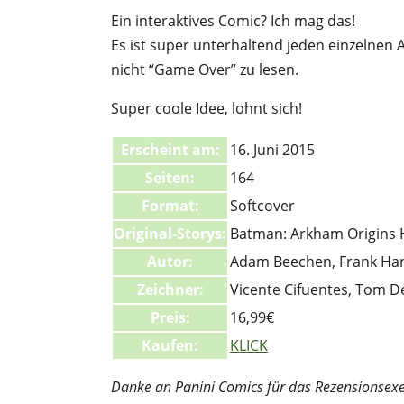
Ein interaktives Comic? Ich mag das!
Es ist super unterhaltend jeden einzelnen
nicht “Game Over” zu lesen.
Super coole Idee, lohnt sich!
Erscheint am:
16. Juni 2015
Seiten:
164
Format:
Softcover
Original-Storys:
Batman: Arkham Origins
Autor:
Adam Beechen, Frank Ha
Zeichner:
Vicente Cifuentes, Tom D
Preis:
16,99€
Kaufen:
KLICK
Danke an Panini Comics für das Rezensionsex