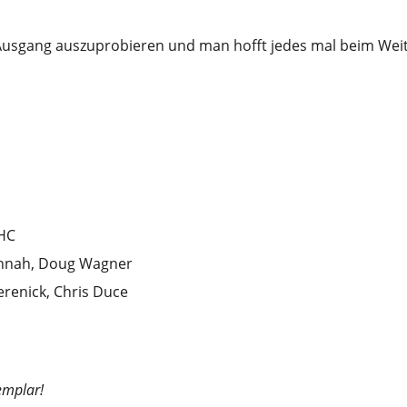
 Ausgang auszuprobieren und man hofft jedes mal beim Wei
 HC
nnah, Doug Wagner
erenick, Chris Duce
emplar!