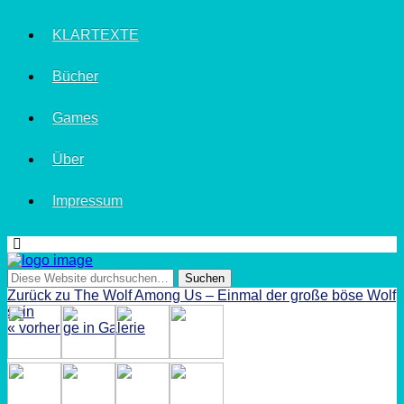
KLARTEXTE
Bücher
Games
Über
Impressum
Zurück zu The Wolf Among Us – Einmal der große böse Wolf
sein
« vorherige in Galerie