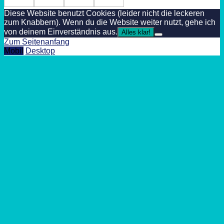
Diese Website benutzt Cookies (leider nicht die leckeren
zum Knabbern). Wenn du die Website weiter nutzt, gehe ich
von deinem Einverständnis aus.
Alles klar!
Zum Seitenanfang
Mobil
Desktop