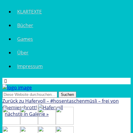
KLARTEXTE
Bücher
Games
Über
Impressum
Zurück zu Hafervoll – #hosentaschenmüsli – frei von
Chemieschrott!
nächste in Galerie »