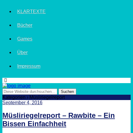
KLARTEXTE
Bücher
Games
Über
Impressum
Kategorien ›
Müsliriegelreport
September 4, 2016
Müsliriegelreport – Rawbite – Ein
Bissen Einfachheit