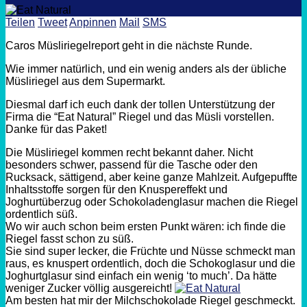
Teilen
Tweet
Anpinnen
Mail
SMS
Caros Müsliriegelreport geht in die nächste Runde.
Wie immer natürlich, und ein wenig anders als der übliche
Müsliriegel aus dem Supermarkt.
Diesmal darf ich euch dank der tollen Unterstützung der
Firma die “Eat Natural” Riegel und das Müsli vorstellen.
Danke für das Paket!
Die Müsliriegel kommen recht bekannt daher. Nicht
besonders schwer, passend für die Tasche oder den
Rucksack, sättigend, aber keine ganze Mahlzeit. Aufgepuffte
Inhaltsstoffe sorgen für den Knuspereffekt und
Joghurtüberzug oder Schokoladenglasur machen die Riegel
ordentlich süß.
Wo wir auch schon beim ersten Punkt wären: ich finde die
Riegel fasst schon zu süß.
Sie sind super lecker, die Früchte und Nüsse schmeckt man
raus, es knuspert ordentlich, doch die Schokoglasur und die
Joghurtglasur sind einfach ein wenig ‘to much’. Da hätte
weniger Zucker völlig ausgereicht!
Am besten hat mir der Milchschokolade Riegel geschmeckt.