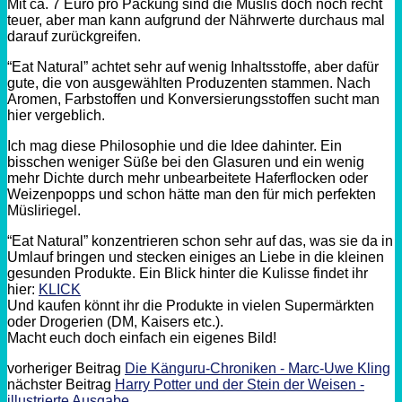
Mit ca. 7 Euro pro Packung sind die Müslis doch noch recht
teuer, aber man kann aufgrund der Nährwerte durchaus mal
darauf zurückgreifen.
“Eat Natural” achtet sehr auf wenig Inhaltsstoffe, aber dafür
gute, die von ausgewählten Produzenten stammen. Nach
Aromen, Farbstoffen und Konversierungsstoffen sucht man
hier vergeblich.
Ich mag diese Philosophie und die Idee dahinter. Ein
bisschen weniger Süße bei den Glasuren und ein wenig
mehr Dichte durch mehr unbearbeitete Haferflocken oder
Weizenpopps und schon hätte man den für mich perfekten
Müsliriegel.
“Eat Natural” konzentrieren schon sehr auf das, was sie da in
Umlauf bringen und stecken einiges an Liebe in die kleinen
gesunden Produkte. Ein Blick hinter die Kulisse findet ihr
hier:
KLICK
Und kaufen könnt ihr die Produkte in vielen Supermärkten
oder Drogerien (DM, Kaisers etc.).
Macht euch doch einfach ein eigenes Bild!
vorheriger Beitrag
Die Känguru-Chroniken - Marc-Uwe Kling
nächster Beitrag
Harry Potter und der Stein der Weisen -
illustrierte Ausgabe