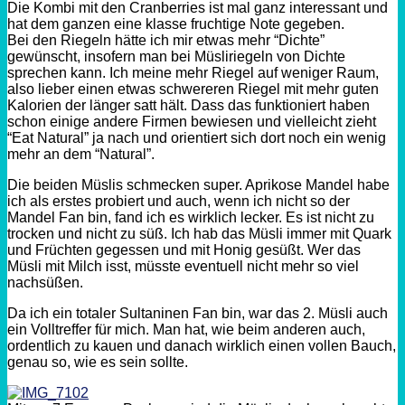
Die Kombi mit den Cranberries ist mal ganz interessant und
hat dem ganzen eine klasse fruchtige Note gegeben.
Bei den Riegeln hätte ich mir etwas mehr “Dichte”
gewünscht, insofern man bei Müsliriegeln von Dichte
sprechen kann. Ich meine mehr Riegel auf weniger Raum,
also lieber einen etwas schwereren Riegel mit mehr guten
Kalorien der länger satt hält. Dass das funktioniert haben
schon einige andere Firmen bewiesen und vielleicht zieht
“Eat Natural” ja nach und orientiert sich dort noch ein wenig
mehr an dem “Natural”.
Die beiden Müslis schmecken super. Aprikose Mandel habe
ich als erstes probiert und auch, wenn ich nicht so der
Mandel Fan bin, fand ich es wirklich lecker. Es ist nicht zu
trocken und nicht zu süß. Ich hab das Müsli immer mit Quark
und Früchten gegessen und mit Honig gesüßt. Wer das
Müsli mit Milch isst, müsste eventuell nicht mehr so viel
nachsüßen.
Da ich ein totaler Sultaninen Fan bin, war das 2. Müsli auch
ein Volltreffer für mich. Man hat, wie beim anderen auch,
ordentlich zu kauen und danach wirklich einen vollen Bauch,
genau so, wie es sein sollte.