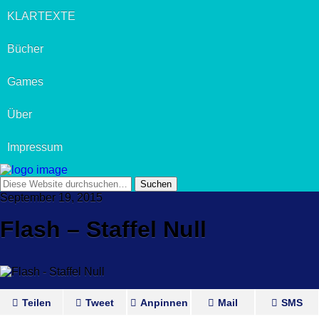
KLARTEXTE
Bücher
Games
Über
Impressum
September 19, 2015
Flash – Staffel Null
Teilen
Tweet
Anpinnen
Mail
SMS