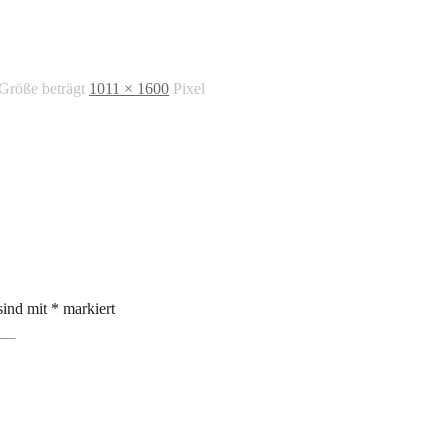
 Größe beträgt
1011 × 1600
Pixel
sind mit
*
markiert