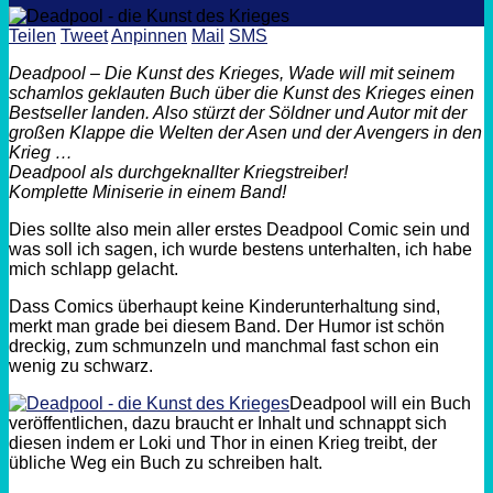
Teilen
Tweet
Anpinnen
Mail
SMS
Deadpool – Die Kunst des Krieges, Wade will mit seinem
schamlos geklauten Buch über die Kunst des Krieges einen
Bestseller landen. Also stürzt der Söldner und Autor mit der
großen Klappe die Welten der Asen und der Avengers in den
Krieg …
Deadpool als durchgeknallter Kriegstreiber!
Komplette Miniserie in einem Band!
Dies sollte also mein aller erstes Deadpool Comic sein und
was soll ich sagen, ich wurde bestens unterhalten, ich habe
mich schlapp gelacht.
Dass Comics überhaupt keine Kinderunterhaltung sind,
merkt man grade bei diesem Band. Der Humor ist schön
dreckig, zum schmunzeln und manchmal fast schon ein
wenig zu schwarz.
Deadpool will ein Buch
veröffentlichen, dazu braucht er Inhalt und schnappt sich
diesen indem er Loki und Thor in einen Krieg treibt, der
übliche Weg ein Buch zu schreiben halt.