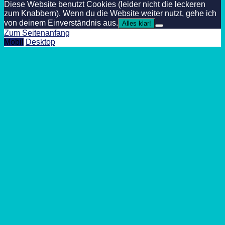
Diese Website benutzt Cookies (leider nicht die leckeren
zum Knabbern). Wenn du die Website weiter nutzt, gehe ich
von deinem Einverständnis aus.
Alles klar!
Zum Seitenanfang
Mobil
Desktop