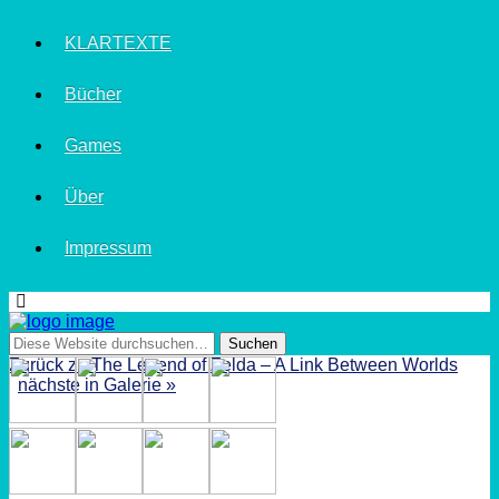
KLARTEXTE
Bücher
Games
Über
Impressum
Zurück zu The Legend of Zelda – A Link Between Worlds
nächste in Galerie »