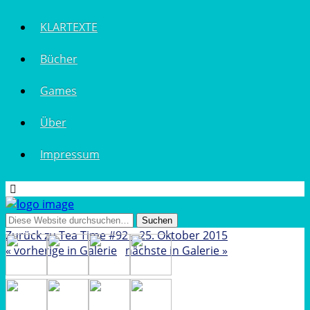
KLARTEXTE
Bücher
Games
Über
Impressum
Zurück zu Tea Time #92 – 25. Oktober 2015
« vorherige in Galerie
nächste in Galerie »