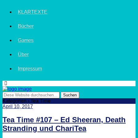
KLARTEXTE
Bücher
Games
Über
Impressum
Kategorien ›
Tea Time
April 10, 2017
Tea Time #107 – Ed Sheeran, Death
Stranding und ChariTea