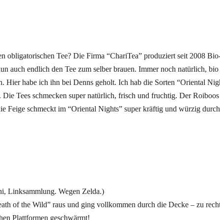
 obligatorischen Tee? Die Firma “ChariTea” produziert seit 2008 Bio-
nun auch endlich den Tee zum selber brauen. Immer noch natürlich, bio 
en. Hier habe ich ihn bei Denns geholt. Ich hab die Sorten “Oriental Ni
 Die Tees schmecken super natürlich, frisch und fruchtig. Der Roiboos 
e Feige schmeckt im “Oriental Nights” super kräftig und würzig durch.
ihi, Linksammlung. Wegen Zelda.)
h of the Wild” raus und ging vollkommen durch die Decke – zu recht
chen Plattformen geschwärmt!