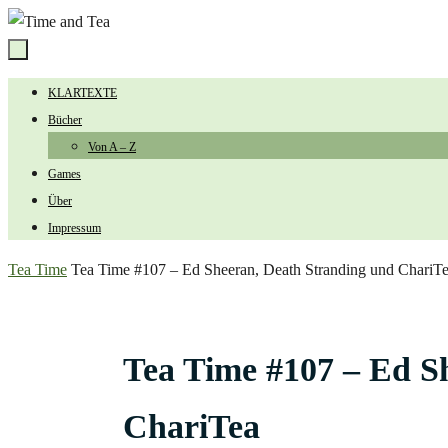
Zum
Inhalt
springen
Zum
KLARTEXTE
Inhalt
Bücher
springen
Von A – Z
Games
Über
Impressum
Start
Tea Time
Tea Time #107 – Ed Sheeran, Death Stranding und ChariT
Tea Time #107 – Ed S
ChariTea