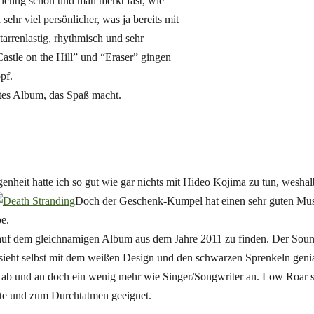
ichtig schön und man merkt fast, wie
sehr viel persönlicher, was ja bereits mit
arrenlastig, rhythmisch und sehr
Castle on the Hill” und “Eraser” gingen
pf.
utes Album, das Spaß macht.
genheit hatte ich so gut wie gar nichts mit Hideo Kojima zu tun, wesha
Doch der Geschenk-Kumpel hat einen sehr guten Mu
e.
 auf dem gleichnamigen Album aus dem Jahre 2011 zu finden. Der Sou
sieht selbst mit dem weißen Design und den schwarzen Sprenkeln genia
er ab und an doch ein wenig mehr wie Singer/Songwriter an. Low Roar s
nte und zum Durchtatmen geeignet.