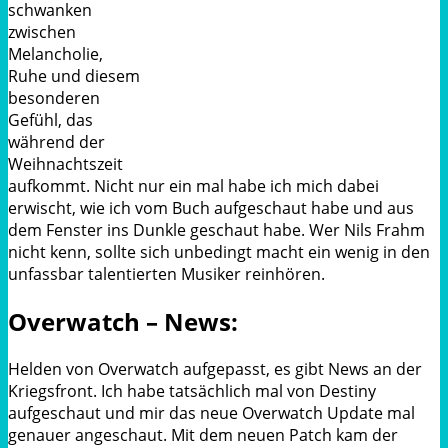
schwanken
zwischen
Melancholie,
Ruhe und diesem
besonderen
Gefühl, das
während der
Weihnachtszeit
aufkommt. Nicht nur ein mal habe ich mich dabei
erwischt, wie ich vom Buch aufgeschaut habe und aus
dem Fenster ins Dunkle geschaut habe. Wer Nils Frahm
nicht kenn, sollte sich unbedingt macht ein wenig in den
unfassbar talentierten Musiker reinhören.
Overwatch – News:
Helden von
Overwatch
aufgepasst, es gibt News an der
Kriegsfront. Ich habe tatsächlich mal von
Destiny
aufgeschaut und mir das neue
Overwatch
Update mal
genauer angeschaut. Mit dem neuen Patch kam der