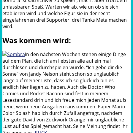
Sombra
ist
sau
schwer zu spielen, macht aber trotzdem
unfassbaren Spaß. Warten wir ab, wie
un
ob sie sich
etablieren wird und welche Figur sie in der recht
eingefahrenen drei Supporter, drei Tanks
Meta
machen
wird.
Was kommen wird:
In den nächsten Wochen stehen einige Dinge
auf dem Plan, die ich am liebsten alle auf ein mal
durchlesen und durchspielen würde. “Ich gebe dir die
Sonne” von Jandy Nelson steht schon so unglaublich
lange auf meiner Liste, dass ich so glücklich bin es
endlich hier liegen zu haben. Auch die Doctor Who
Comics und Rocket Racoon sind fest in meinem
Lesestandard drin und ich freue mich jeden Monat aufs
neue, wenn neue Ausgaben rauskommen. Paper Mario
Color Splash hab ich durch Zufall angefragt, nachdem
der gute David von Zockwork Orange mir unglaubliche
Lust auf das Spiel gemacht hat. Seine Meinung findet ihr
übrigens hier:
KLICK