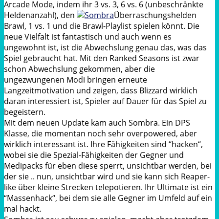
Arcade
Mode, indem ihr 3 vs. 3, 6 vs. 6 (unbeschränkte
Heldenanzahl), den
Überraschungshelden
Brawl
, 1 vs. 1 und die
Brawl-Playlist
spielen könnt. Die
neue Vielfalt ist fantastisch und auch wenn es
ungewohnt ist, ist die Abwechslung genau das, was das
Spiel gebraucht hat. Mit den
Ranked
Seasons
ist zwar
schon Abwechslung gekommen, aber die
ungezwungenen Modi bringen erneute
Langzeitmotivation und zeigen, dass Blizzard wirklich
daran interessiert ist, Spieler auf Dauer für das Spiel zu
begeistern.
Mit dem neuen Update kam auch
Sombra.
Ein
DPS
Klasse, die momentan noch sehr
overpowered
, aber
wirklich interessant ist. Ihre Fähigkeiten sind
“
hacken
“
,
wobei sie die Spezial-Fähigkeiten der Gegner und
Medipacks
für eben diese sperrt, unsichtbar werden, bei
der sie
..
nun, unsichtbar wird und sie kann sich
Reaper-
like
über kleine Strecken
telepotieren.
Ihr
Ultimate
ist ein
“
Massenhack
“
, bei dem sie alle Gegner im Umfeld auf ein
mal hackt.