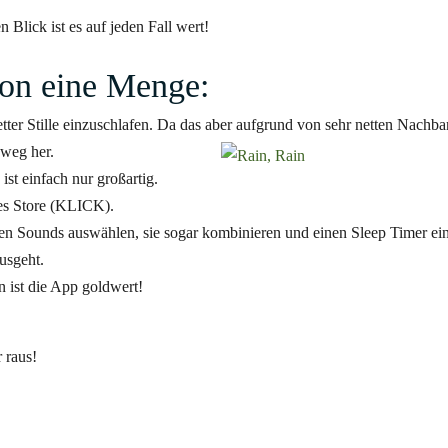
n Blick ist es auf jeden Fall wert!
on eine Menge:
etter Stille einzuschlafen. Da das aber aufgrund von sehr netten Nachb
sweg her.
st einfach nur großartig.
es
Store
(KLICK).
len
Sounds
auswählen, sie sogar kombinieren und einen
Sleep
Timer
ein
usgeht.
n ist die App
goldwert
!
 raus!