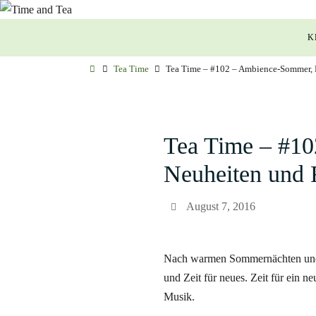
Zum
Zum
Inhalt
K
Inhalt
springen
springen
Start
Tea Time
Tea Time – #102 – Ambience-Sommer, H
Tea Time – #10
Neuheiten und 
August 7, 2016
Nach warmen Sommernächten und 
und Zeit für neues. Zeit für ein 
Musik.