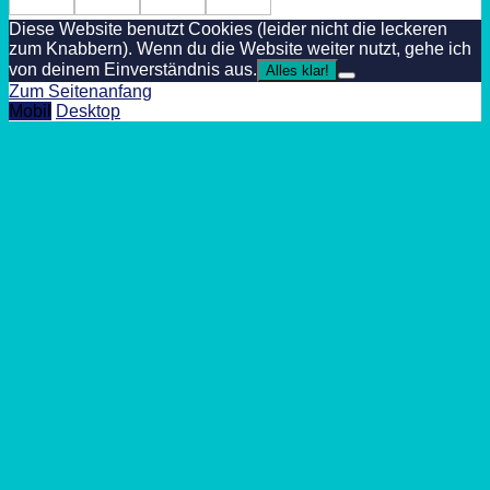
Diese Website benutzt Cookies (leider nicht die leckeren
zum Knabbern). Wenn du die Website weiter nutzt, gehe ich
von deinem Einverständnis aus.
Alles klar!
Zum Seitenanfang
Mobil
Desktop