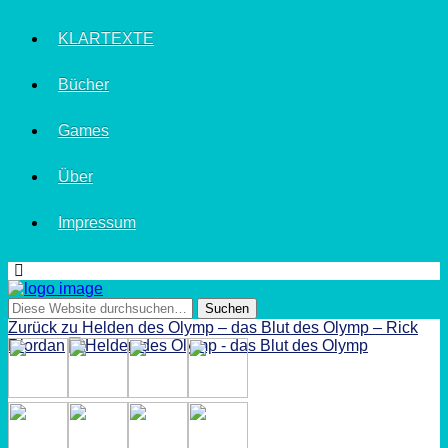
KLARTEXTE
Bücher
Games
Über
Impressum
Zurück zu Helden des Olymp – das Blut des Olymp – Rick
Riordan