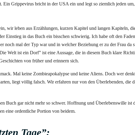
. Ein Grippevirus bricht in der USA ein und legt so ziemlich jeden um,
ein, wir leben aus Erzählungen, kurzen Kapitel und langen Kapiteln, di
r Einstieg in das Buch ein bisschen schwierig. Ich habe oft den Fade
er noch mal der Typ war und in welcher Beziehung er zu der Frau da st
e Welt ist ein Dorf” ist eine Aussage, die in diesem Buch klare Richtig
Geschichten von früher und erinnern sich.
hmack. Mal keine Zombieapokalypse und keine Aliens. Doch wer denkt,
ten, liegt völlig falsch. Wir erfahren nur von den Überlebenden, die d
sen Buch gar nicht mehr so schwer. Hoffnung und Überlebenswille ist d
zen eine ordentliche Portion von beidem.
tzten Tage”: