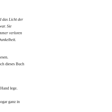
d das Licht der
war. Sie
 immer verloren
Dunkelheit.
lesen.
uch dieses Buch
 Hand lege.
sogar ganz in