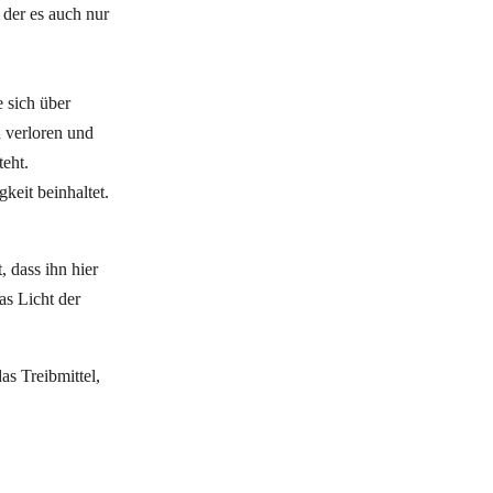
 der es auch nur
e sich über
n verloren und
eht.
keit beinhaltet.
 dass ihn hier
as Licht der
as Treibmittel,