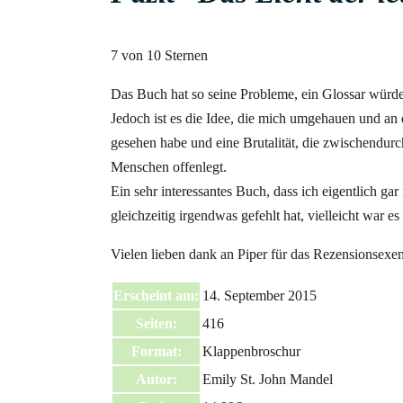
7 von 10 Sternen
Das Buch hat so seine Probleme, ein Glossar würde
Jedoch ist es die Idee, die mich umgehauen und an
gesehen habe und eine Brutalität, die zwischendurch
Menschen offenlegt.
Ein sehr interessantes Buch, dass ich eigentlich gar
gleichzeitig irgendwas gefehlt hat, vielleicht war e
Vielen lieben dank an Piper für das Rezensionsexe
Erscheint am:
14. September 2015
Seiten:
416
Format:
Klappenbroschur
Autor:
Emily St. John Mandel