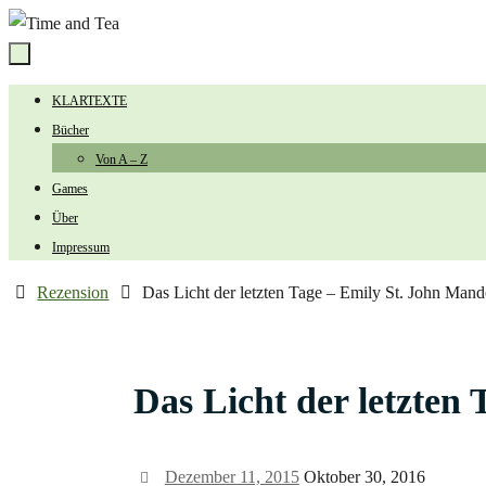
Zum
Inhalt
springen
Zum
KLARTEXTE
Inhalt
Bücher
springen
Von A – Z
Games
Über
Impressum
Start
Rezension
Das Licht der letzten Tage – Emily St. John Mand
Das Licht der letzten
Dezember 11, 2015
Oktober 30, 2016