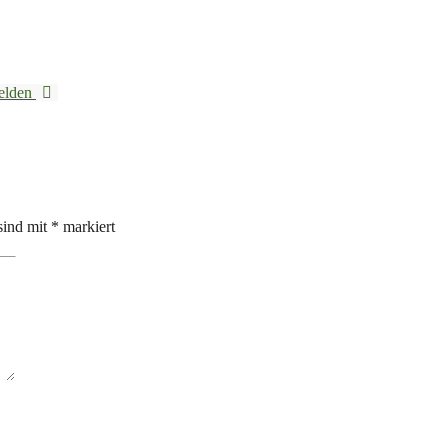
Helden
sind mit
*
markiert