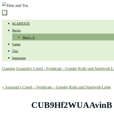
Zum
Inhalt
springen
Zum
KLARTEXTE
Inhalt
Bücher
springen
Von A – Z
Games
Über
Impressum
Start
Gaming
Assassin's Creed - Syndicate - Gender Rolls und Spielwelt-L
« Assassin’s Creed – Syndicate – Gender Rolls und Spielwelt-Liebe
CUB9Hf2WUAAvinB