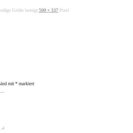
ändige Größe beträgt
599 × 337
Pixel
sind mit
*
markiert